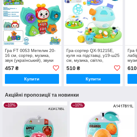
Гра FT 0053 Метелик 20-
Гра-сортер QX-91215E,
Гра 
16 см, сортер, музика,
куля на підставці, у19-ш25
лабі
звук (український), звуки
см, музика, світло,
музи
тварин, світло, 2 кольори
шестерні, сортер, фігури,
бата
457
510
610
₴
₴
лабіринт
Купити
Купити
Акційні пропозиції та новинки
–10%
–10%