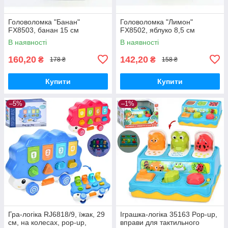
Головоломка "Банан"
Головоломка "Лимон"
FX8503, банан 15 см
FX8502, яблуко 8,5 см
В наявності
В наявності
160,20
142,20
₴
₴
178 ₴
158 ₴
Купити
Купити
–5%
–1%
Гра-логіка RJ6818/9, їжак, 29
Іграшка-логіка 35163 Pop-up,
см, на колесах, pop-up,
вправи для тактильного