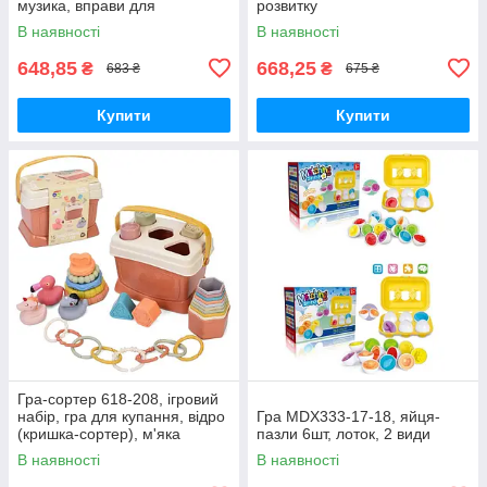
музика, вправи для
розвитку
тактильного та музичного
В наявності
В наявності
розвитку
648,85
668,25
₴
₴
683 ₴
675 ₴
Купити
Купити
Гра-сортер 618-208, ігровий
набір, гра для купання, відро
Гра MDX333-17-18, яйця-
(кришка-сортер), м'яка
пазли 6шт, лоток, 2 види
пірамідка, вежа, кільця,
В наявності
В наявності
тварини