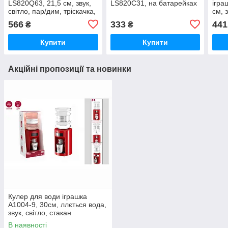
LS820Q63, 21,5 см, звук,
LS820C31, на батарейках
ігра
світло, пар/дим, тріскачка,
см, з
на батарейках
піно
566
333
441
₴
₴
Купити
Купити
Акційні пропозиції та новинки
Кулер для води іграшка
A1004-9, 30см, ллється вода,
звук, свiтло, стакан
В наявності