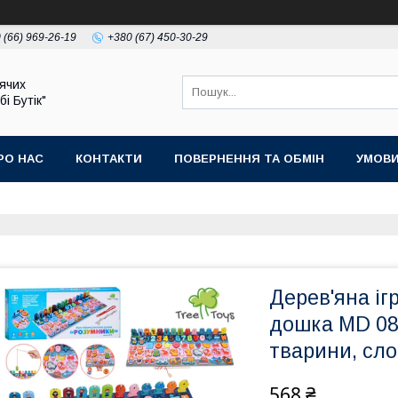
 (66) 969-26-19
+380 (67) 450-30-29
ячих
бі Бутік"
РО НАС
КОНТАКТИ
ПОВЕРНЕННЯ ТА ОБМІН
УМОВИ
Дерев'яна і
дошка MD 08
тварини, сло
568 ₴