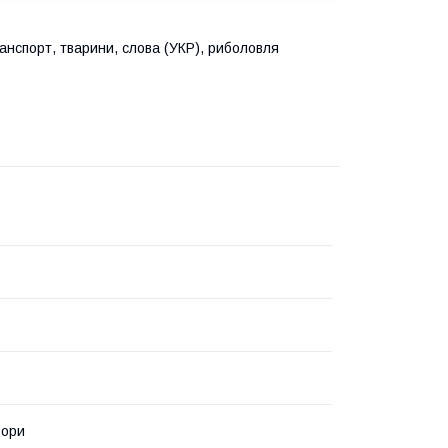
нспорт, тварини, слова (УКР), риболовля
ьори