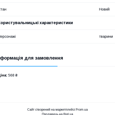
Стан
Новий
Користувальницькі характеристики
ерсонажі
тварини
нформація для замовлення
іна:
568 ₴
Сайт створений на маркетплейсі
Prom.ua
Продавець на Bigl.ua