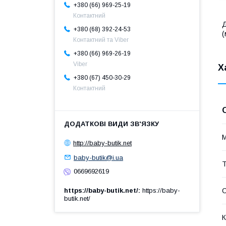
+380 (66) 969-25-19
Контактний
Д
+380 (68) 392-24-53
(
Контактний та Viber
+380 (66) 969-26-19
Viber
Х
+380 (67) 450-30-29
Контактний
М
http://baby-butik.net
baby-butik@i.ua
Т
0669692619
С
https://baby-butik.net/
https://baby-
butik.net/
К