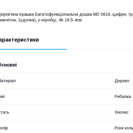
ерев'яна іграшка Багатофункціональна дошка MD 0816, цифри, тра
магнітна, 1удочка), у коробці, 46-18,5-4см
арактеристики
Основні
атеріал
Дерево
ип
Рибалка
тать
Унісекс
олір
Різні кол