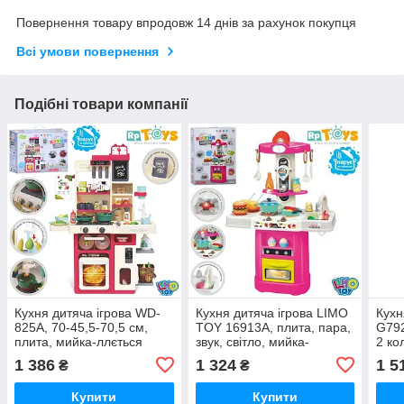
Повернення товару впродовж 14 днів за рахунок покупця
Всі умови повернення
Подібні товари компанії
Кухня дитяча ігрова WD-
Кухня дитяча ігрова LIMO
Кухн
825A, 70-45,5-70,5 см,
TOY 16913A, плита, пара,
G792
плита, мийка-ллється
звук, світло, мийка-
2 ко
вода, пар, звук, світло,
ллється вода
вода
1 386
1 324
1 5
₴
₴
посуд, продукти
Купити
Купити