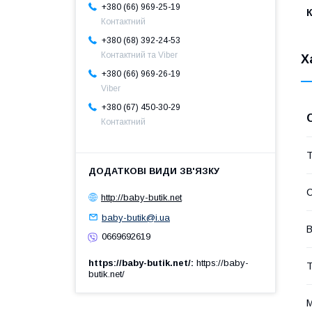
+380 (66) 969-25-19
К
Контактний
+380 (68) 392-24-53
Контактний та Viber
Х
+380 (66) 969-26-19
Viber
+380 (67) 450-30-29
Контактний
Т
С
http://baby-butik.net
baby-butik@i.ua
В
0669692619
https://baby-butik.net/
https://baby-
Т
butik.net/
М