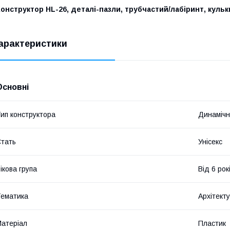
онструктор HL-26, деталі-пазли, трубчастий/лабіринт, кульки,
арактеристики
Основні
ип конструктора
Динамічн
тать
Унісекс
ікова група
Від 6 рок
ематика
Архітект
атеріал
Пластик