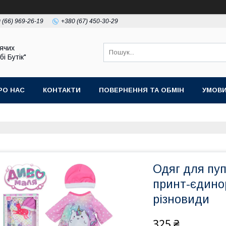
 (66) 969-26-19
+380 (67) 450-30-29
ячих
бі Бутік"
РО НАС
КОНТАКТИ
ПОВЕРНЕННЯ ТА ОБМІН
УМОВИ
Одяг для пу
принт-єдинор
різновиди
325 ₴