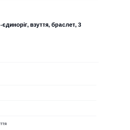
єдиноріг, взуття, браслет, 3
уття