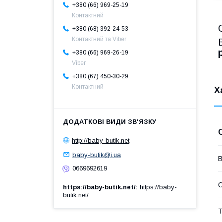
+380 (66) 969-25-19
Контактний
+380 (68) 392-24-53
Контактний та Viber
+380 (66) 969-26-19
Viber
+380 (67) 450-30-29
Контактний
Х
http://baby-butik.net
baby-butik@i.ua
В
0669692619
https://baby-butik.net/
https://baby-
butik.net/
Т