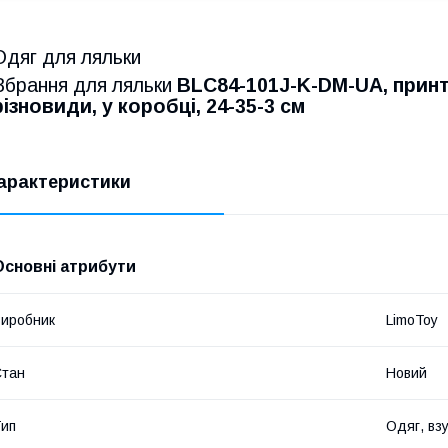
Одяг для ляльки
Вбрання для ляльки
BLC84-101J-K-DM-UA, принт-
різновиди, у коробці, 24-35-3 см
арактеристики
Основні атрибути
иробник
LimoToy
Стан
Новий
ип
Одяг, вз