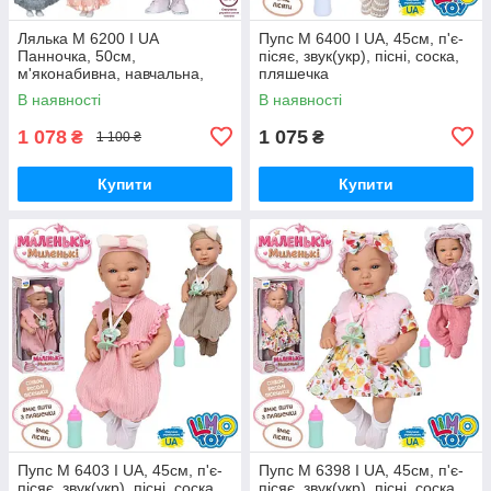
Лялька M 6200 I UA
Пупс M 6400 I UA, 45см, п'є-
Панночка, 50см,
пісяє, звук(укр), пісні, соска,
м'яконабивна, навчальна,
пляшечка
музику-звук (укр),120 фраз
В наявності
В наявності
1 078
1 075
₴
₴
1 100 ₴
Купити
Купити
Пупс M 6403 I UA, 45см, п'є-
Пупс M 6398 I UA, 45см, п'є-
пісяє, звук(укр), пісні, соска,
пісяє, звук(укр), пісні, соска,