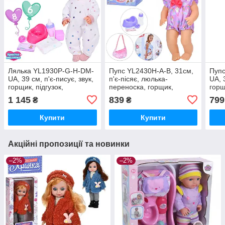
Лялька YL1930P-G-H-DM-
Пупс YL2430H-A-B, 31см,
Пуп
UA, 39 см, п'є-писує, звук,
п'є-пісяє, люлька-
UA, 
горщик, підгузок,
переноска, горщик,
горщ
пляшечка, соска, кубик, 2
пляшечка, соска
підг
1 145
839
799
₴
₴
різновиди, на батар
Купити
Купити
Акційні пропозиції та новинки
–2%
–2%