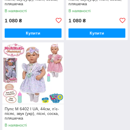
пляшечка
пляшечка
В наявності
В наявності
1 080
1 080
₴
₴
Купити
Купити
Пупс M 6402 I UA, 44см, п'є-
пісяє, звук (укр), пісні, соска,
пляшечка
В наявності