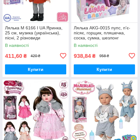
Лялька M 6166 I UA Яринка,
Лялька AKG-0015 пупс, п'є-
25 см, музика (українська),
пісяє, горщик, пляшечка,
пісні, 2 різновиди
соска, сумка, шезлонг
В наявності
В наявності
411,60
938,84
₴
₴
420 ₴
958 ₴
Купити
Купити
–2%