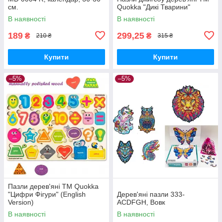
см.
Quokkа "Дикі Тварини"
В наявності
В наявності
189
299,25
₴
₴
210 ₴
315 ₴
Купити
Купити
–5%
–5%
Пазли дерев'яні ТМ Quokka
"Цифри Фігури" (English
Дерев'яні пазли 333-
Version)
ACDFGH, Вовк
В наявності
В наявності