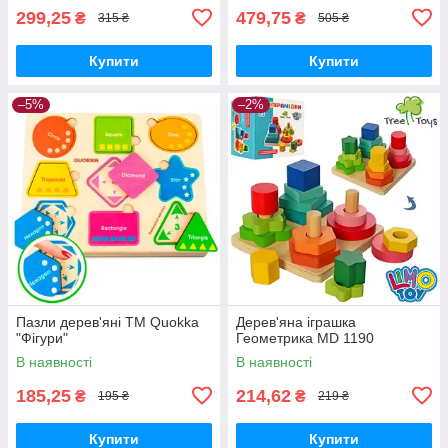
299,25
479,75
₴
₴
315 ₴
505 ₴
Купити
Купити
–5%
–2%
Пазли дерев'яні ТМ Quokka
Дерев'яна іграшка
"Фігури"
Геометрика MD 1190
В наявності
В наявності
185,25
214,62
₴
₴
195 ₴
219 ₴
Купити
Купити