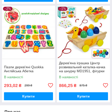
–2%
–1%
Дерев'яна іграшка Центр
Пазли дерев'яні Quokka
розвивальний каталка-качка
Англійська Абетка
на шнурку MD1951, фігурки
В наявності
В наявності
293,02
866,25
₴
₴
299 ₴
875 ₴
Купити
Купити
Про нас