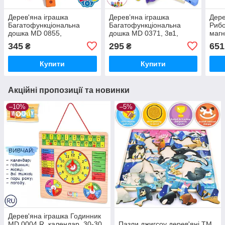
Дерев'яна іграшка
Дерев’яна іграшка
Дере
Багатофункціональна
Багатофункціональна
Рибо
дошка MD 0855,
дошка MD 0371, 3в1,
магн
геометрика, ксилофон,
ігрове поле, пірамідки,
вудк
345
295
651
₴
₴
риболовля (магнітна)
риболовля магнітна,
вудка, рибки 5шт, пазли
Купити
Купити
Акційні пропозиції та новинки
–10%
–5%
Дерев'яна іграшка Годинник
MD 0004 R, календар, 30-30
Пазли джигсоу дерев'яні ТМ