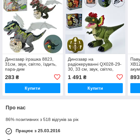
Динозавр іграшка 8823,
Динозавр на
Паву
31см, звук, світло, їздить,
радіокеруванні QX028-29-
XB12
пара-дим
30, 33 см, звук, світло,
акум
їздить, пар, дим,
заря
283
1 491
893
₴
₴
акумулятор
музи
Купити
Купити
Про нас
86% позитивних з 518 відгуків за рік
Працює з 25.03.2016