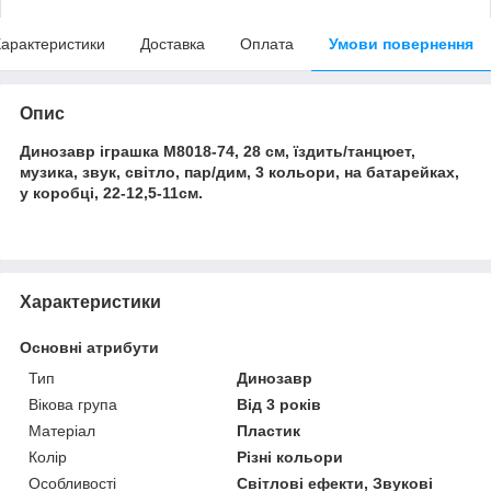
арактеристики
Доставка
Оплата
Умови повернення
Опис
Динозавр іграшка M8018-74, 28 см, їздить/танцюет,
музика, звук, світло, пар/дим, 3 кольори, на батарейках,
у коробці, 22-12,5-11см.
Характеристики
Основні атрибути
Тип
Динозавр
Вікова група
Від 3 років
Матеріал
Пластик
Колір
Різні кольори
Особливості
Світлові ефекти, Звукові