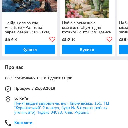
Набір з алмазною
Набір з алмазною
Набі
мозаїкою «Ранок на
мозаїкою «Букет для
моза
березі озера» 40х50 см,
коханої» 40х50 см, Ідейка
захв
Ідейка AMO7025
AMO7595
AMO
452
452
400
₴
₴
Купити
Купити
Про нас
86% позитивних з 518 відгуків за рік
Працює з 25.03.2016
м. Київ
Пункт видачі замовлень: вул. Кирилівська, 166, ТЦ
"Куренівський" 2 поверх, бутік № 8 (графік роботи
уточнюйте). Індекс 04073, Київ, Україна
Контакти