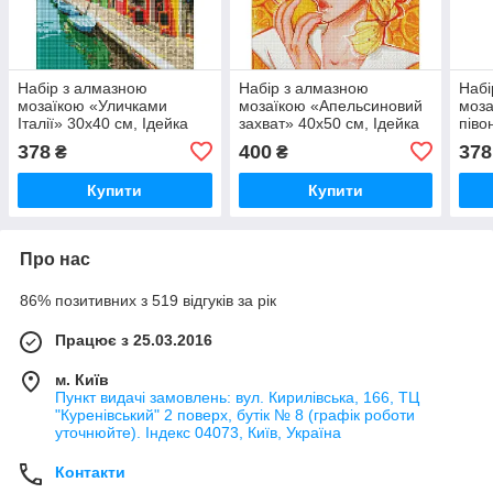
Набір з алмазною
Набір з алмазною
Набі
мозаїкою «Уличками
мозаїкою «Апельсиновий
моза
Італії» 30х40 см, Ідейка
захват» 40х50 см, Ідейка
піво
AMO7526
AMO7607
Іде
378
400
378
₴
₴
Купити
Купити
Про нас
86% позитивних з 519 відгуків за рік
Працює з 25.03.2016
м. Київ
Пункт видачі замовлень: вул. Кирилівська, 166, ТЦ
"Куренівський" 2 поверх, бутік № 8 (графік роботи
уточнюйте). Індекс 04073, Київ, Україна
Контакти