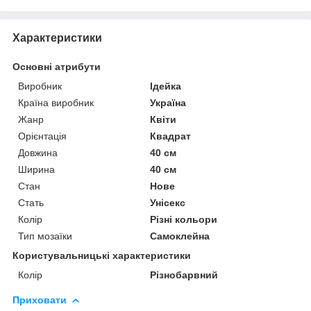
Характеристики
Основні атрибути
Виробник
Ідейка
Країна виробник
Україна
Жанр
Квіти
Орієнтація
Квадрат
Довжина
40 см
Ширина
40 см
Стан
Нове
Стать
Унісекс
Колір
Різні кольори
Тип мозаїки
Самоклейна
Користувальницькі характеристики
Колір
Різнобарвний
Приховати