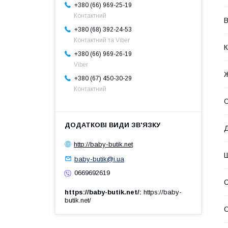
+380 (66) 969-25-19
Контактний
В
+380 (68) 392-24-53
Контактний та Viber
К
+380 (66) 969-26-19
Viber
+380 (67) 450-30-29
Контактний
О
http://baby-butik.net
baby-butik@i.ua
0669692619
https://baby-butik.net/
https://baby-
butik.net/
С