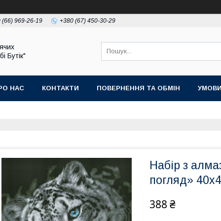
 (66) 969-26-19
+380 (67) 450-30-29
ячих
бі Бутік"
РО НАС
КОНТАКТИ
ПОВЕРНЕННЯ ТА ОБМІН
УМОВИ
Набір з алм
погляд» 40х
388 ₴