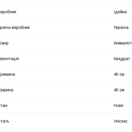
иробник
Ідейка
раїна виробник
Україна
Жанр
Анімаліс
рієнтація
Квадрат
Довжина
40 см
Ширина
40 см
Стан
Нове
тать
Унісекс