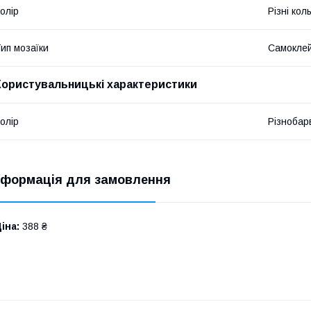
олір
Різні кол
ип мозаїки
Самокле
Користувальницькі характеристики
олір
Різнобар
нформація для замовлення
іна:
388 ₴