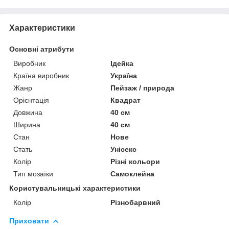
Характеристики
Основні атрибути
Виробник
Ідейка
Країна виробник
Україна
Жанр
Пейзаж / природа
Орієнтація
Квадрат
Довжина
40 см
Ширина
40 см
Стан
Нове
Стать
Унісекс
Колір
Різні кольори
Тип мозаїки
Самоклейна
Користувальницькі характеристики
Колір
Різнобарвний
Приховати