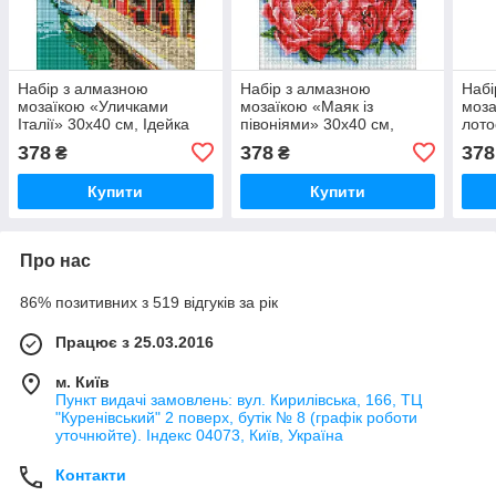
Набір з алмазною
Набір з алмазною
Набі
мозаїкою «Уличками
мозаїкою «Маяк із
моза
Італії» 30х40 см, Ідейка
півоніями» 30х40 см,
лото
AMO7526
Ідейка AMO7552
Іде
378
378
378
₴
₴
Купити
Купити
Про нас
86% позитивних з 519 відгуків за рік
Працює з 25.03.2016
м. Київ
Пункт видачі замовлень: вул. Кирилівська, 166, ТЦ
"Куренівський" 2 поверх, бутік № 8 (графік роботи
уточнюйте). Індекс 04073, Київ, Україна
Контакти