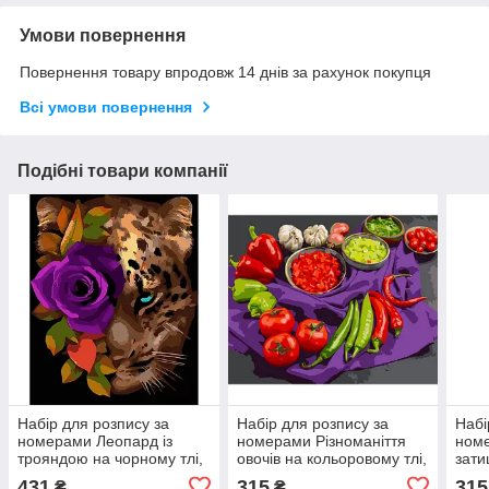
Умови повернення
Повернення товару впродовж 14 днів за рахунок покупця
Всі умови повернення
Подібні товари компанії
Набір для розпису за
Набір для розпису за
Набі
номерами Леопард із
номерами Різноманіття
ном
трояндою на чорному тлі,
овочів на кольоровому тлі,
зати
40х50 см, Strateg AH1002
40х50 см, Strateg MZ049
коль
431
315
315
₴
₴