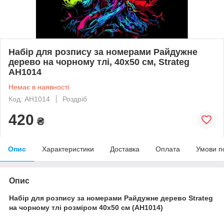
Набір для розпису за номерами Райдужне
дерево на чорному тлі, 40х50 см, Strateg
AH1014
Немає в наявності
Код: AH1014
Роздріб
420
₴
Опис
Характеристики
Доставка
Оплата
Умови п
Опис
Набір для розпису за номерами Райдужне дерево Strateg
на чорному тлі розміром 40х50 см (AH1014)