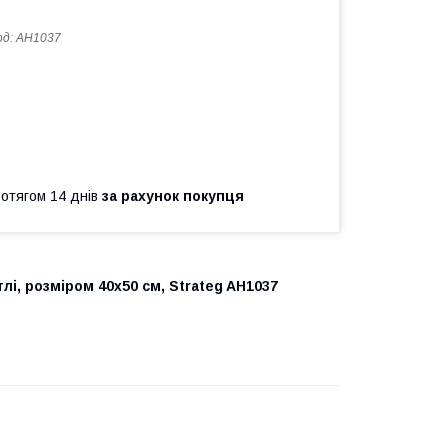
од:
AH1037
ротягом 14 днів
за рахунок покупця
лі, розміром 40х50 см, Strateg AH1037