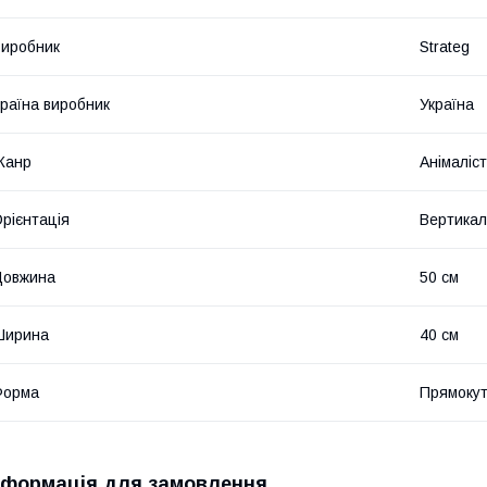
иробник
Strateg
раїна виробник
Україна
Жанр
Анімаліс
рієнтація
Вертикал
Довжина
50 см
Ширина
40 см
Форма
Прямоку
нформація для замовлення