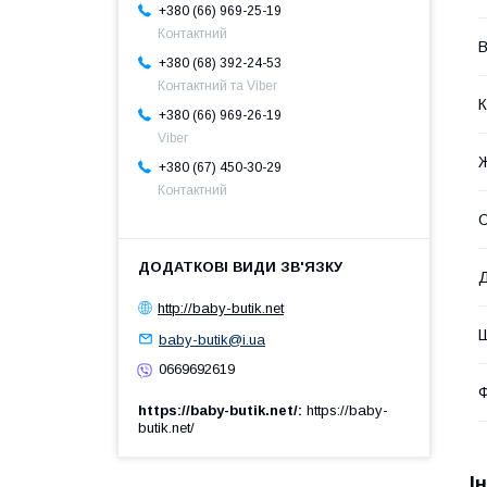
+380 (66) 969-25-19
Контактний
В
+380 (68) 392-24-53
Контактний та Viber
К
+380 (66) 969-26-19
Viber
+380 (67) 450-30-29
Контактний
О
http://baby-butik.net
baby-butik@i.ua
0669692619
https://baby-butik.net/
https://baby-
butik.net/
І