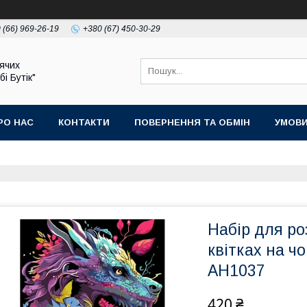
 (66) 969-26-19
+380 (67) 450-30-29
ячих
бі Бутік"
РО НАС
КОНТАКТИ
ПОВЕРНЕННЯ ТА ОБМІН
УМОВИ
Набір для ро
квітках на чо
AH1037
420 ₴