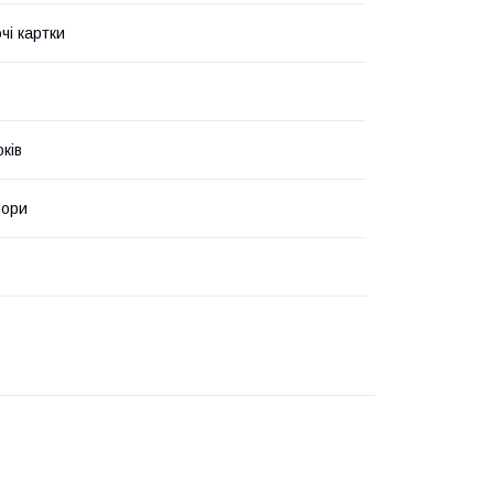
чі картки
оків
ьори