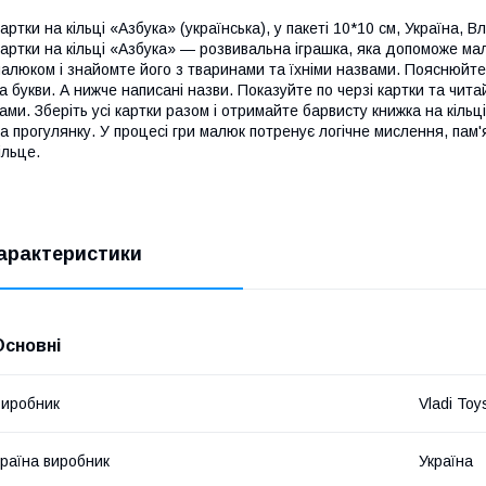
артки на кільці «Азбука» (українська), у пакеті 10*10 см, Україна, 
артки на кільці «Азбука» — розвивальна іграшка, яка допоможе мал
алюком і знайомте його з тваринами та їхніми назвами. Пояснюйте
а букви. А нижче написані назви. Показуйте по черзі картки та чит
ами. Зберіть усі картки разом і отримайте барвисту книжка на кільц
а прогулянку. У процесі гри малюк потренує логічне мислення, пам'я
ільце.
арактеристики
Основні
иробник
Vladi Toy
раїна виробник
Україна