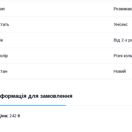
ип
Розвиваю
тать
Унісекс
ік
Від 2-х р
олір
Різні кол
Стан
Новий
нформація для замовлення
іна:
242 ₴