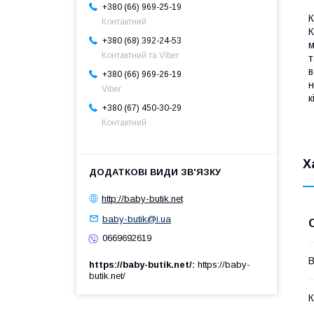
+380 (66) 969-25-19
К
Контактний
К
+380 (68) 392-24-53
м
Контактний та Viber
т
в
+380 (66) 969-26-19
н
Viber
к
+380 (67) 450-30-29
Контактний
Х
http://baby-butik.net
baby-butik@i.ua
0669692619
В
https://baby-butik.net/
https://baby-
butik.net/
К