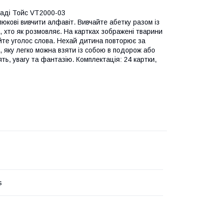
Владі Тойс VT2000-03
юкові вивчити алфавіт. Вивчайте абетку разом із
, хто як розмовляє. На картках зображені тварини
айте уголос слова. Нехай дитина повторює за
і, яку легко можна взяти із собою в подорож або
ть, увагу та фантазію. Комплектація: 24 картки,
s