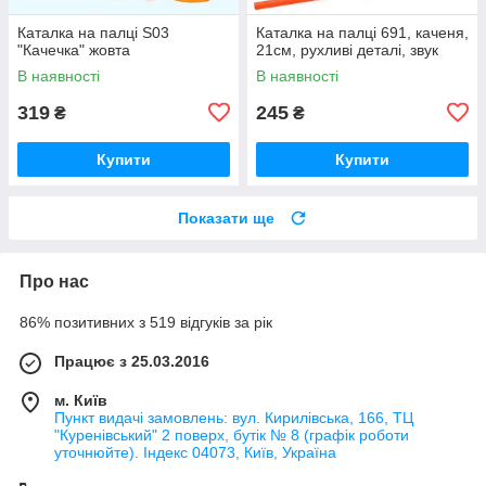
Каталка на палці S03
Каталка на палці 691, каченя,
"Качечка" жовта
21см, рухливі деталі, звук
В наявності
В наявності
319
245
₴
₴
Купити
Купити
Показати ще
Про нас
86% позитивних з 519 відгуків за рік
Працює з 25.03.2016
м. Київ
Пункт видачі замовлень: вул. Кирилівська, 166, ТЦ
"Куренівський" 2 поверх, бутік № 8 (графік роботи
уточнюйте). Індекс 04073, Київ, Україна