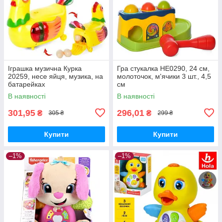
Іграшка музична Курка
Гра стукалка HE0290, 24 см,
20259, несе яйця, музика, на
молоточок, м'ячики 3 шт., 4,5
батарейках
см
В наявності
В наявності
301,95
296,01
₴
₴
305 ₴
299 ₴
Купити
Купити
–1%
–1%