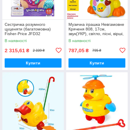
Сестричка розумного
Музична іграшка Невгамовне
цуценяти (багатомовна)
Кряченя 808, 17см,
Fisher-Price JFD32
звук(УКР), світло, пісні, вірші,
їздить, рухає очами і ротом,
В наявності
В наявності
крякає
2 315,61
787,05
₴
₴
2 339 ₴
795 ₴
Купити
Купити