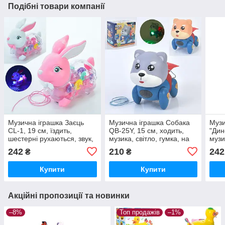
Подібні товари компанії
Музична іграшка Заєць
Музична іграшка Собака
Музи
CL-1, 19 см, їздить,
QB-25Y, 15 см, ходить,
"Дин
шестерні рухаються, звук,
музика, світло, гумка, на
музи
світло, 2 кольори, на
батарейках
танц
242
210
242
₴
₴
батарейках
коль
Купити
Купити
Акційні пропозиції та новинки
–8%
Топ продажів
–1%