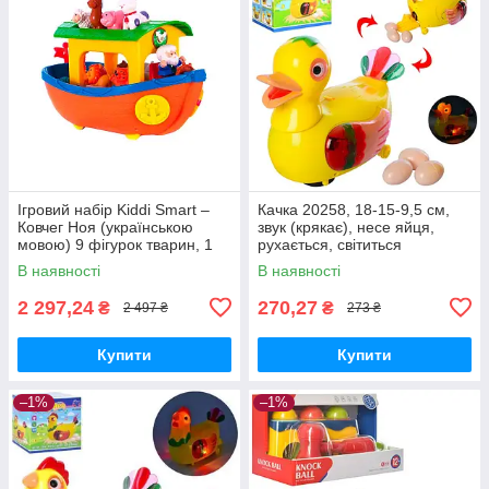
Ігровий набір Kiddi Smart –
Качка 20258, 18-15-9,5 см,
Ковчег Ноя (українською
звук (крякає), несе яйця,
мовою) 9 фігурок тварин, 1
рухається, світиться
фігурка Ноя (063404)
В наявності
В наявності
2 297,24
270,27
₴
₴
2 497 ₴
273 ₴
Купити
Купити
–1%
–1%