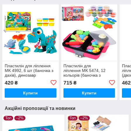
Пластилін для ліплення
Пластилін для
Плас
MK 4992, 6 шт (баночка з
ліплення MK 5474, 12
ліпл
дахів), динозавр
кольорів (баночка з
(дво
кришкою), гриль,
криш
420
715
462
₴
₴
формочки, інструменти,
аро
шприц
Купити
Купити
Акційні пропозиції та новинки
Топ
–2%
Топ
–2%