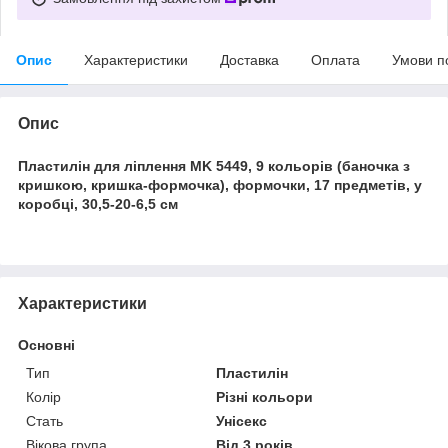
Опис
Характеристики
Доставка
Оплата
Умови п
Опис
Пластилін для ліплення MK 5449, 9 кольорів (баночка з
кришкою, кришка-формочка), формочки, 17 предметів, у
коробці, 30,5-20-6,5 см
Характеристики
Основні
Тип
Пластилін
Колір
Різні кольори
Стать
Унісекс
Вікова група
Від 3 років