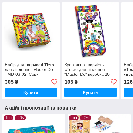
Набір для творчості Тісто
Креативна творчість
Набі
для ліплення "Master Do"
«Тесто для ліплення
«Тес
TMD-03-02, Сови,
"Master Do" коробка 20
ліпл
Динозаври, 30 кольорів
кольорів*20г, Danko Toys
ПАЗ
305
105
126
₴
₴
Купити
Купити
Акційні пропозиції та новинки
Топ
–2%
Топ
–2%