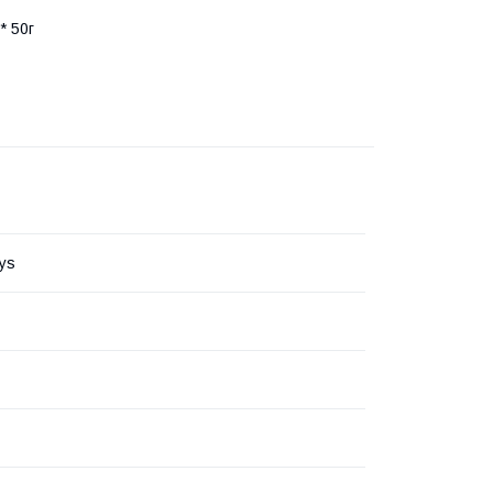
* 50г
ys