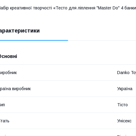
абір креативної творчості «Тесто для ліплення "Master Do" 4 банки
арактеристики
Основні
иробник
Danko To
раїна виробник
Україна
ип
Тісто
тать
Унісекс