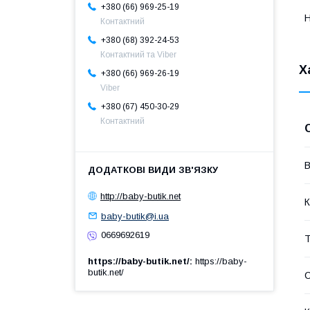
+380 (66) 969-25-19
Н
Контактний
+380 (68) 392-24-53
Контактний та Viber
Х
+380 (66) 969-26-19
Viber
+380 (67) 450-30-29
Контактний
В
http://baby-butik.net
К
baby-butik@i.ua
0669692619
Т
https://baby-butik.net/
https://baby-
butik.net/
С