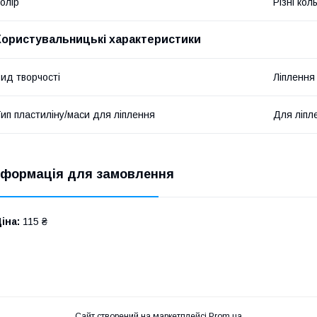
олір
Різні кол
Користувальницькі характеристики
ид творчості
Ліплення
ип пластиліну/маси для ліплення
Для ліпл
нформація для замовлення
іна:
115 ₴
Сайт створений на маркетплейсі
Prom.ua