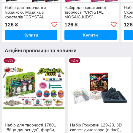
Набір для творчості з
Набір для креативної
Набі
мозаїкою. Мозаїка з
творчості "CRYSTAL
Скри
кристалів "CRYSTAL
MOSAIC KIDS"
Box»
MOSAIC"
126
126
126
₴
₴
Купити
Купити
Акційні пропозиції та новинки
–5%
–2%
Набір для творчості 17801
Набір Розкопки 129-23, 3D
"Яйця диносніда", фарби,
скелет динозавра (в гіпсі),