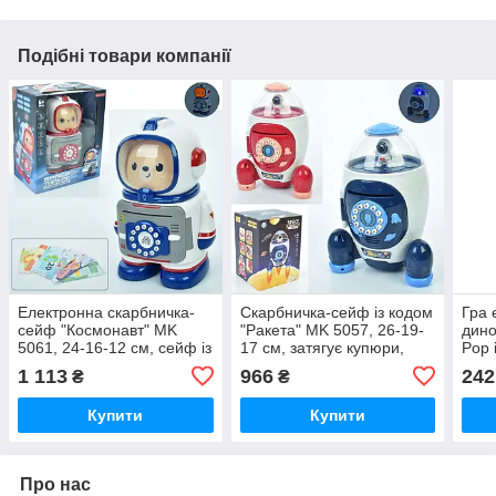
Подібні товари компанії
Електронна скарбничка-
Скарбничка-сейф із кодом
Гра 
сейф "Космонавт" MK
"Ракета" MK 5057, 26-19-
дино
5061, 24-16-12 см, сейф із
17 см, затягує купюри,
Pop i
кодом, затягує купюри,
звук, світло
(анг
1 113
966
242
₴
₴
звук, світло
Купити
Купити
Про нас