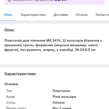
Опис
Характеристики
Доставка
Оплата
Умови п
Опис
Пластилін для ліплення MK 5474, 12 кольорів (баночка з
кришкою), гриль, формочки (морські мешканці, овочі,
фрукти), інструменти, шприц, у коробці, 39-24-8,5 см
Характеристики
Основні
Тип
Пластилін
Колір
Різні кольори
Стать
Унісекс
Вікова група
Від 3 років