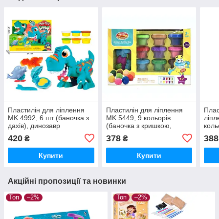
Пластилін для ліплення
Пластилін для ліплення
Плас
MK 4992, 6 шт (баночка з
MK 5449, 9 кольорів
ліпл
дахів), динозавр
(баночка з кришкою,
коль
кришка-формочка),
прес
420
378
388
₴
₴
формочки, 17 предметів
Купити
Купити
Акційні пропозиції та новинки
Топ
–2%
Топ
–2%