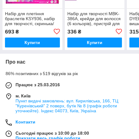
Набір для плетіння
Набір для творчості MBK-
Набі
браслетів KSY936, набір
386A, крейди для волосся
DYEK
для творчості, скринька/
(6 кольорів), пристрій для
виши
пристрій для плетіння
фарбування, гребінець,
Єдин
693
336
315
₴
₴
шпильки
Купити
Купити
Про нас
86% позитивних з 519 відгуків за рік
Працює з 25.03.2016
м. Київ
Пункт видачі замовлень: вул. Кирилівська, 166, ТЦ
"Куренівський" 2 поверх, бутік № 8 (графік роботи
уточнюйте). Індекс 04073, Київ, Україна
Контакти
Сьогодні працює з 10:00 до 18:00
Показати весь графік роботи