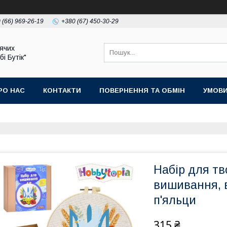
 (66) 969-26-19
+380 (67) 450-30-29
ячих
бі Бутік"
РО НАС
КОНТАКТИ
ПОВЕРНЕННЯ ТА ОБМІН
УМОВИ
Набір для тв
вишивання, в
п'яльци
315 ₴