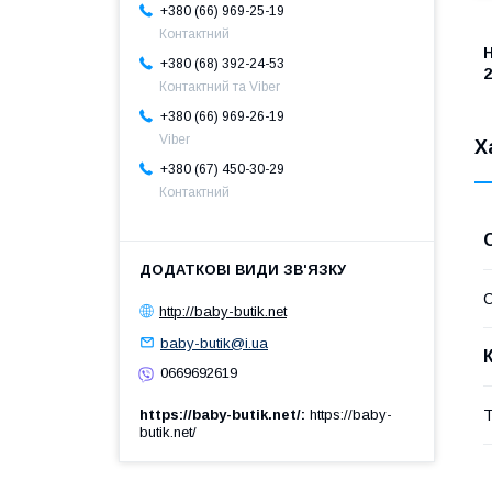
+380 (66) 969-25-19
Контактний
Н
+380 (68) 392-24-53
2
Контактний та Viber
+380 (66) 969-26-19
Viber
Х
+380 (67) 450-30-29
Контактний
http://baby-butik.net
baby-butik@i.ua
0669692619
Т
https://baby-butik.net/
https://baby-
butik.net/