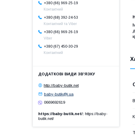
+380 (66) 969-25-19
Контактний
Н
+380 (68) 392-24-53
Контактний та Viber
М
д
+380 (66) 969-26-19
к
Viber
+380 (67) 450-30-29
Контактний
Х
http://baby-butik.net
baby-butik@i.ua
В
0669692619
https://baby-butik.net/
https://baby-
К
butik.net/
Т