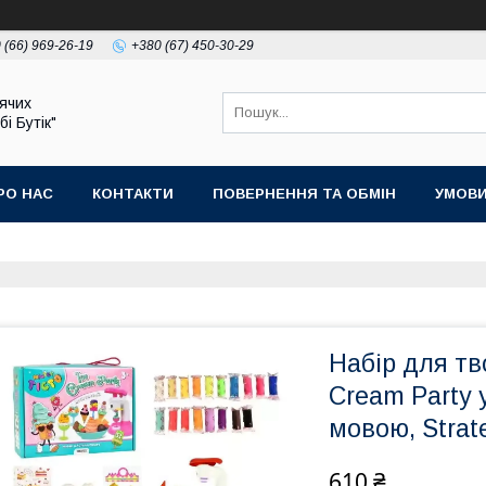
 (66) 969-26-19
+380 (67) 450-30-29
ячих
бі Бутік"
РО НАС
КОНТАКТИ
ПОВЕРНЕННЯ ТА ОБМІН
УМОВИ
Набір для тво
Cream Party 
мовою, Strat
610 ₴