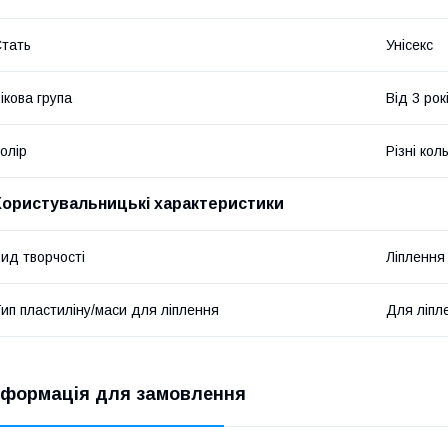
тать
Унісекс
ікова група
Від 3 рок
олір
Різні кол
Користувальницькі характеристики
ид творчості
Ліплення
ип пластиліну/маси для ліплення
Для ліпл
нформація для замовлення