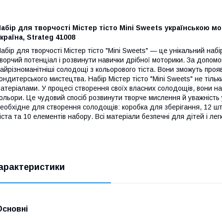
абір для творчості Містер тісто Mini Sweets українською мов
країна, Strateg 41008
абір для творчості Містер тісто "Mini Sweets" — це унікальний набі
ворчий потенціал і розвинути навички дрібної моторики. За допом
айрізноманітніші солодощі з кольорового тіста. Вони зможуть про
ондитерського мистецтва. Набір Містер тісто "Mini Sweets" не тільк
атеріалами. У процесі створення своїх власних солодощів, вони н
ольори. Це чудовий спосіб розвинути творче мислення й уважність
еобхідне для створення солодощів: коробка для зберігання, 12 шту
іста та 10 елементів набору. Всі матеріали безпечні для дітей і ле
арактеристики
Основні