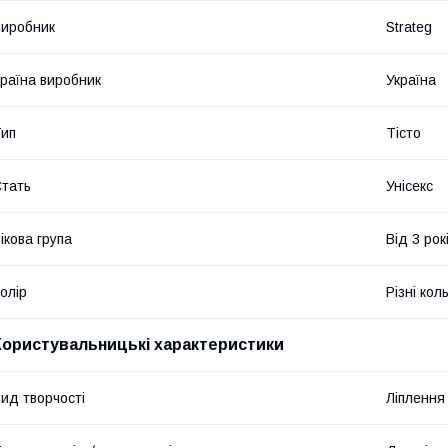
иробник
Strateg
раїна виробник
Україна
ип
Тісто
тать
Унісекс
ікова група
Від 3 рок
олір
Різні кол
Користувальницькі характеристики
ид творчості
Ліплення