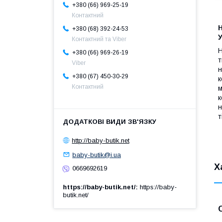
+380 (66) 969-25-19
Контактний
Н
+380 (68) 392-24-53
У
Контактний та Viber
Н
+380 (66) 969-26-19
т
Viber
н
+380 (67) 450-30-29
к
Контактний
м
к
н
т
http://baby-butik.net
baby-butik@i.ua
Х
0669692619
https://baby-butik.net/
https://baby-
butik.net/