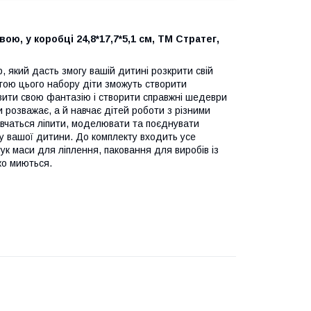
ою, у коробці 24,8*17,7*5,1 см, ТМ Стратег,
р, який дасть змогу вашій дитині розкрити свій
огою цього набору діти зможуть створити
явити свою фантазію і створити справжні шедеври
и розважає, а й навчає дітей роботи з різними
авчаться ліпити, моделювати та поєднувати
 у вашої дитини. До комплекту входить усе
к маси для ліплення, паковання для виробів із
гко миються.