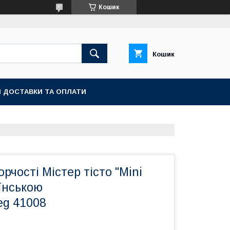
Кошик
Кошик
 ДОСТАВКИ ТА ОПЛАТИ
рчості Містер тісто "Mini
їнською
eg 41008