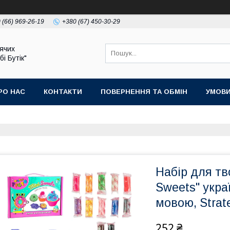
 (66) 969-26-19
+380 (67) 450-30-29
ячих
бі Бутік"
РО НАС
КОНТАКТИ
ПОВЕРНЕННЯ ТА ОБМІН
УМОВИ
Набір для тво
Sweets" укра
мовою, Strat
252 ₴