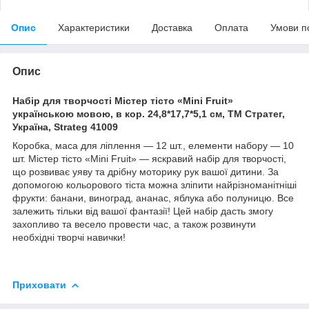
Опис
Характеристики
Доставка
Оплата
Умови п
Опис
Набір для творчості Містер тісто «Mini Fruit»
українською мовою, в кор. 24,8*17,7*5,1 см, ТМ Стратег,
Україна, Strateg 41009
Коробка, маса для ліплення — 12 шт., елементи набору — 10
шт. Містер тісто «Mini Fruit» — яскравий набір для творчості,
що розвиває уяву та дрібну моторику рук вашої дитини. За
допомогою кольорового тіста можна зліпити найрізноманітніші
фрукти: банани, виноград, ананас, яблука або полуницю. Все
залежить тільки від вашої фантазії! Цей набір дасть змогу
захопливо та весело провести час, а також розвинути
необхідні творчі навички!
Приховати