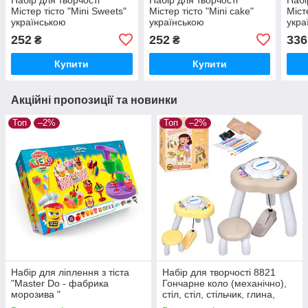
Містер тісто "Mini Sweets"
Містер тісто "Mini cake"
Міст
українською
українською
укра
мовою, Strateg 41008
мовою, Strateg 41007
мово
252
252
336
₴
₴
Купити
Купити
Акційні пропозиції та новинки
Топ
–2%
Топ
–2%
Набір для ліплення з тіста
Набір для творчості 8821
"Master Do - фабрика
Гончарне коло (механічно),
морозива "
стіл, стіл, стільчик, глина,
фарби, інструменти