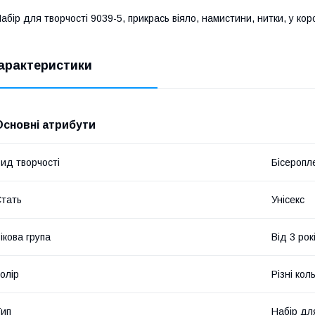
абір для творчості 9039-5, прикрась віяло, намистини, нитки, у кор
арактеристики
Основні атрибути
ид творчості
Бісеропле
тать
Унісекс
ікова група
Від 3 рок
олір
Різні кол
ип
Набір дл