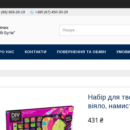
 (66) 969-26-19
+380 (67) 450-30-29
ячих
бі Бутік"
РО НАС
КОНТАКТИ
ПОВЕРНЕННЯ ТА ОБМІН
УМОВИ
Набір для тв
віяло, намис
431 ₴