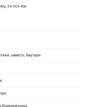
обці, 54-34,5-4см
тіння, намисто, біжутерія
ів
ьори
я бісероплетення