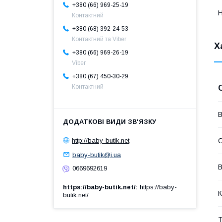
+380 (66) 969-25-19
Н
Контактний
+380 (68) 392-24-53
Контактний та Viber
Х
+380 (66) 969-26-19
Viber
+380 (67) 450-30-29
Контактний
В
С
http://baby-butik.net
baby-butik@i.ua
В
0669692619
https://baby-butik.net/
https://baby-
К
butik.net/
Т