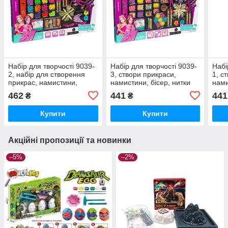
Набір для творчості 9039-
Набір для творчості 9039-
Набі
2, набір для створення
3, створи прикраси,
1, с
прикрас, намистини,
намистини, бісер, нитки
нами
бісер, аксесуари
462
441
441
₴
₴
Купити
Купити
Акційні пропозиції та новинки
–5%
–2%