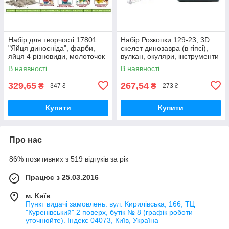
Набір для творчості 17801
Набір Розкопки 129-23, 3D
"Яйця диносніда", фарби,
скелет динозавра (в гіпсі),
яйця 4 різновиди, молоточок
вулкан, окуляри, інструменти
В наявності
В наявності
329,65
267,54
₴
₴
347 ₴
273 ₴
Купити
Купити
Про нас
86% позитивних з 519 відгуків за рік
Працює з 25.03.2016
м. Київ
Пункт видачі замовлень: вул. Кирилівська, 166, ТЦ
"Куренівський" 2 поверх, бутік № 8 (графік роботи
уточнюйте). Індекс 04073, Київ, Україна