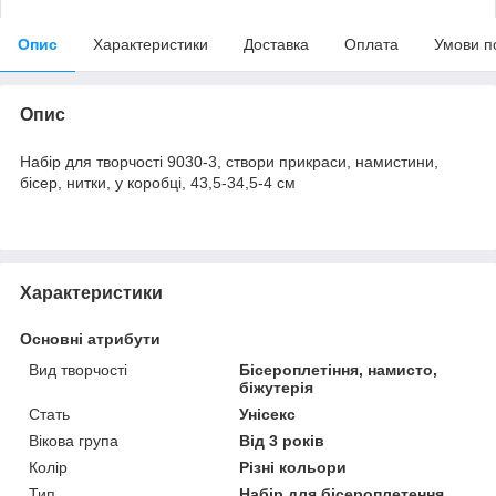
Опис
Характеристики
Доставка
Оплата
Умови п
Опис
Набір для творчості 9030-3, створи прикраси, намистини,
бісер, нитки, у коробці, 43,5-34,5-4 см
Характеристики
Основні атрибути
Вид творчості
Бісероплетіння, намисто,
біжутерія
Стать
Унісекс
Вікова група
Від 3 років
Колір
Різні кольори
Тип
Набір для бісероплетення