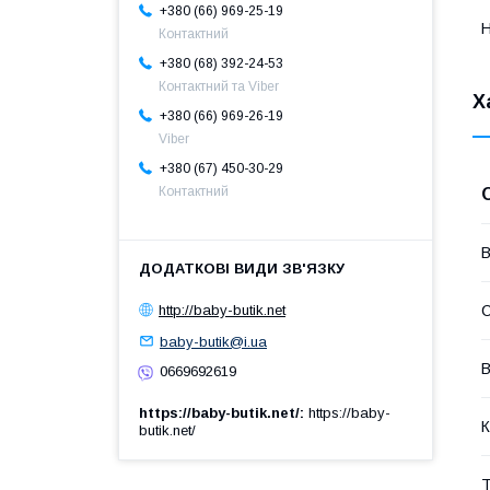
+380 (66) 969-25-19
Н
Контактний
+380 (68) 392-24-53
Контактний та Viber
Х
+380 (66) 969-26-19
Viber
+380 (67) 450-30-29
Контактний
В
С
http://baby-butik.net
baby-butik@i.ua
В
0669692619
https://baby-butik.net/
https://baby-
К
butik.net/
Т