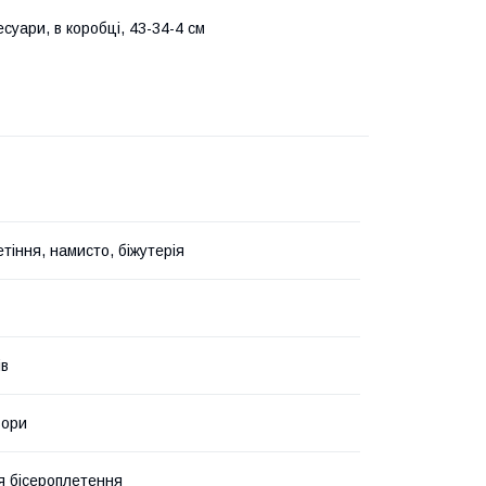
суари, в коробці, 43-34-4 см
тіння, намисто, біжутерія
ів
ьори
я бісероплетення