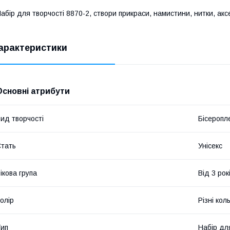
абір для творчості 8870-2, створи прикраси, намистини, нитки, аксе
арактеристики
Основні атрибути
ид творчості
Бісеропле
тать
Унісекс
ікова група
Від 3 рок
олір
Різні кол
ип
Набір дл