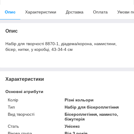
Опис
Характеристики
Доставка
Оплата
Умови п
Опис
Набір для творчості 8870-1, діадема/корона, намистини,
бісер, нитки, у коробці, 43-34-4 см
Характеристики
Основні атрибути
Колір
Різні кольори
Тип
Набір для бісероплетіння
Вид творчості
Бісероплетіння, намисто,
біжутерія
Стать
Унісекс
Вікова група
Від 3 років