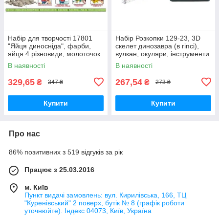
Набір для творчості 17801
Набір Розкопки 129-23, 3D
"Яйця диносніда", фарби,
скелет динозавра (в гіпсі),
яйця 4 різновиди, молоточок
вулкан, окуляри, інструменти
В наявності
В наявності
329,65
267,54
₴
₴
347 ₴
273 ₴
Купити
Купити
Про нас
86% позитивних з 519 відгуків за рік
Працює з 25.03.2016
м. Київ
Пункт видачі замовлень: вул. Кирилівська, 166, ТЦ
"Куренівський" 2 поверх, бутік № 8 (графік роботи
уточнюйте). Індекс 04073, Київ, Україна