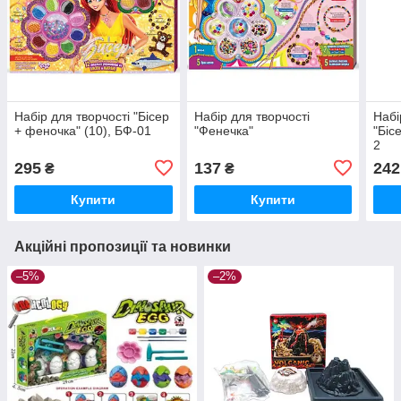
Набір для творчості "Бісер
Набір для творчості
Набі
+ феночка" (10), БФ-01
"Фенечка"
"Біс
2
295
137
242
₴
₴
Купити
Купити
Акційні пропозиції та новинки
–5%
–2%