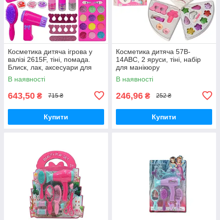
Косметика дитяча ігрова у
Косметика дитяча 57B-
валізі 2615F, тіні, помада.
14ABC, 2 яруси, тіні, набір
Блиск, лак, аксесуари для
для манікюру
волосся
В наявності
В наявності
643,50
246,96
₴
₴
715 ₴
252 ₴
Купити
Купити