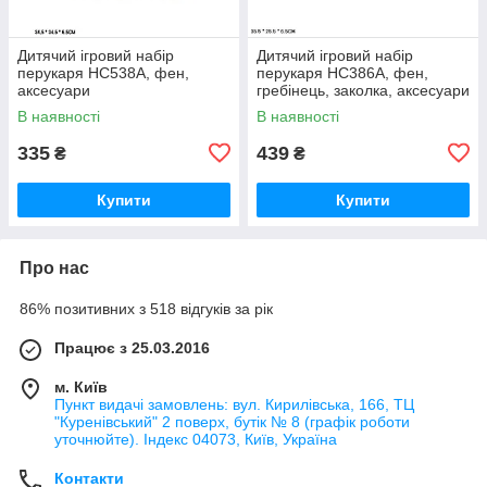
Дитячий ігровий набір
Дитячий ігровий набір
перукаря HC538A, фен,
перукаря HC386A, фен,
аксесуари
гребінець, заколка, аксесуари
В наявності
В наявності
335
439
₴
₴
Купити
Купити
Про нас
86% позитивних з 518 відгуків за рік
Працює з 25.03.2016
м. Київ
Пункт видачі замовлень: вул. Кирилівська, 166, ТЦ
"Куренівський" 2 поверх, бутік № 8 (графік роботи
уточнюйте). Індекс 04073, Київ, Україна
Контакти