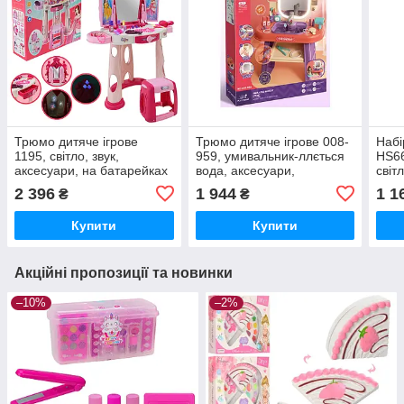
Трюмо дитяче ігрове
Трюмо дитяче ігрове 008-
Набі
1195, світло, звук,
959, умивальник-ллється
HS66
аксесуари, на батарейках
вода, аксесуари,
світ
дзеркало, дозатор, звук,
аксе
2 396
1 944
1 1
₴
₴
світло
Купити
Купити
Акційні пропозиції та новинки
–10%
–2%