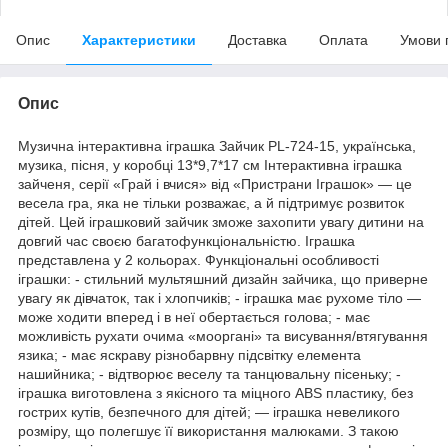
Опис
Характеристики
Доставка
Оплата
Умови 
Опис
Музична інтерактивна іграшка Зайчик PL-724-15, українська,
музика, пісня, у коробці 13*9,7*17 см Інтерактивна іграшка
зайченя, серії «Грай і вчися» від «Пристрани Іграшок» — це
весела гра, яка не тільки розважає, а й підтримує розвиток
дітей. Цей іграшковий зайчик зможе захопити увагу дитини на
довгий час своєю багатофункціональністю. Іграшка
представлена у 2 кольорах. Функціональні особливості
іграшки: - стильний мультяшний дизайн зайчика, що приверне
увагу як дівчаток, так і хлопчиків; - іграшка має рухоме тіло —
може ходити вперед і в неї обертається голова; - має
можливість рухати очима «мооргані» та висування/втягування
язика; - має яскраву різнобарвну підсвітку елемента
нашийника; - відтворює веселу та танцювальну пісеньку; -
іграшка виготовлена з якісного та міцного ABS пластику, без
гострих кутів, безпечного для дітей; — іграшка невеликого
розміру, що полегшує її використання малюками. З такою