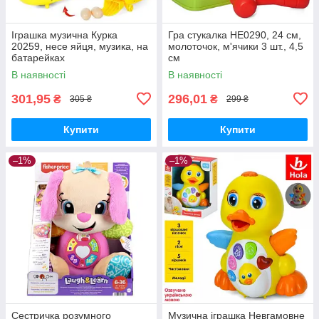
Іграшка музична Курка
Гра стукалка HE0290, 24 см,
20259, несе яйця, музика, на
молоточок, м'ячики 3 шт., 4,5
батарейках
см
В наявності
В наявності
301,95
296,01
₴
₴
305 ₴
299 ₴
Купити
Купити
–1%
–1%
Сестричка розумного
Музична іграшка Невгамовне