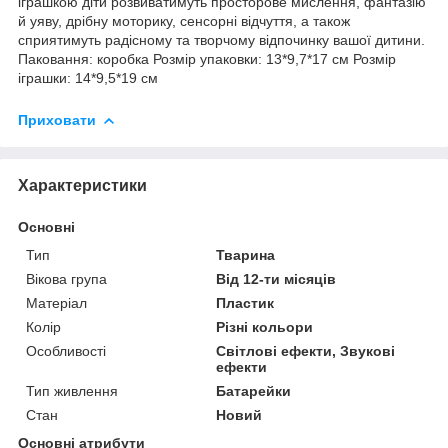
іграшкою діти розвиватимуть просторове мислення, фантазію
й уяву, дрібну моторику, сенсорні відчуття, а також
сприятимуть радісному та творчому відпочинку вашої дитини.
Паковання: коробка Розмір упаковки: 13*9,7*17 см Розмір
іграшки: 14*9,5*19 см
Приховати
Характеристики
Основні
Тип
Тварина
Вікова група
Від 12-ти місяців
Матеріал
Пластик
Колір
Різні кольори
Особливості
Світлові ефекти, Звукові
ефекти
Тип живлення
Батарейки
Стан
Новий
Основні атрибути