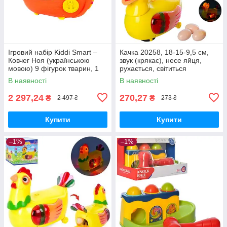
Ігровий набір Kiddi Smart –
Качка 20258, 18-15-9,5 см,
Ковчег Ноя (українською
звук (крякає), несе яйця,
мовою) 9 фігурок тварин, 1
рухається, світиться
фігурка Ноя (063404)
В наявності
В наявності
2 297,24
270,27
₴
₴
2 497 ₴
273 ₴
Купити
Купити
–1%
–1%