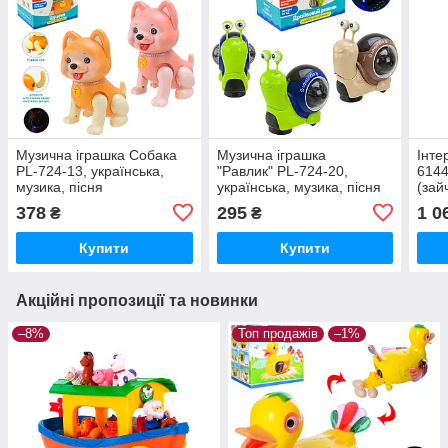
Музична іграшка Собака
Музична іграшка
Інте
PL-724-13, українська,
"Равлик" PL-724-20,
6144
музика, пісня
українська, музика, пісня
(зай
звук
378
295
1 0
₴
₴
рух
Купити
Купити
Акційні пропозиції та новинки
–8%
Топ продажів
–1%