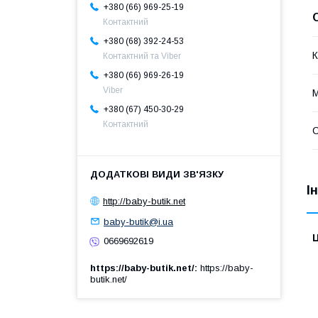
+380 (66) 969-25-19
Контактний
+380 (68) 392-24-53
К
Контактний та Viber
+380 (66) 969-26-19
Viber
М
+380 (67) 450-30-29
Контактний
І
http://baby-butik.net
baby-butik@i.ua
Ц
0669692619
https://baby-butik.net/
https://baby-
butik.net/