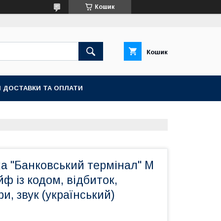
Кошик
Кошик
 ДОСТАВКИ ТА ОПЛАТИ
а "Банковський термінал" M
йф із кодом, відбиток,
и, звук (український)