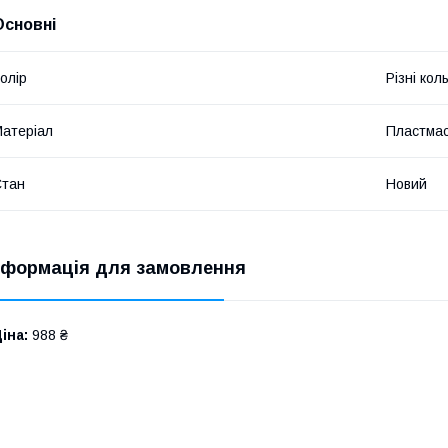
Основні
олір
Різні кол
атеріал
Пластма
Стан
Новий
нформація для замовлення
іна:
988 ₴