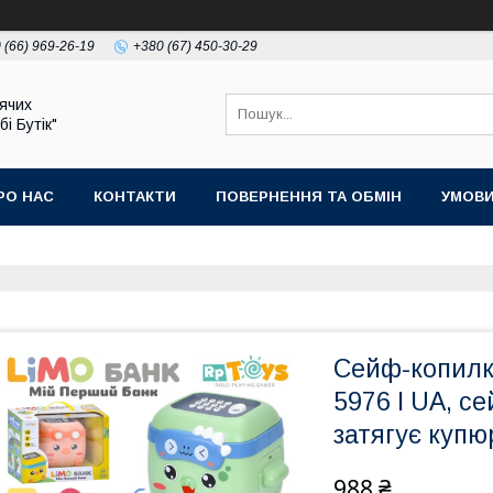
 (66) 969-26-19
+380 (67) 450-30-29
ячих
бі Бутік"
РО НАС
КОНТАКТИ
ПОВЕРНЕННЯ ТА ОБМІН
УМОВИ
Сейф-копилк
5976 I UA, се
затягує купюр
988 ₴