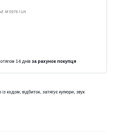
од:
M 5976 I UA
ротягом 14 днів
за рахунок покупця
із кодом, відбиток, затягує купюри, звук