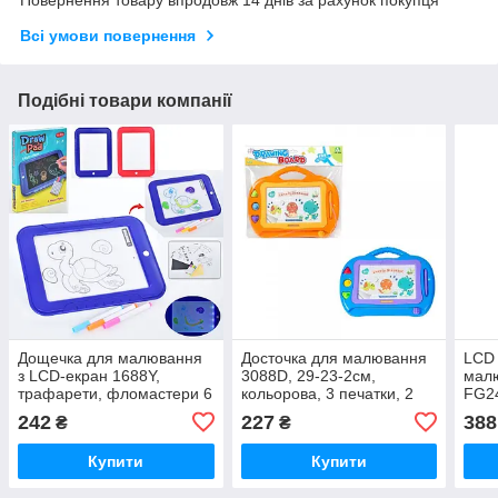
Повернення товару впродовж 14 днів за рахунок покупця
Всі умови повернення
Подібні товари компанії
Дощечка для малювання
Досточка для малювання
LCD
з LCD-екран 1688Y,
3088D, 29-23-2см,
мал
трафарети, фломастери 6
кольорова, 3 печатки, 2
FG2
шт., світло, на батарейці
кольори
дюйм
242
227
388
₴
₴
коль
бата
Купити
Купити