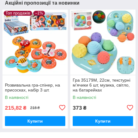
Акційні пропозиції та новинки
Топ продажів
–1%
Гра 35179M, 22см, текстурні
Розвивальна гра-спінер, на
м'ячики 6 шт, музика, світло,
присосках, набір 3 шт.
на батарейках
В наявності
В наявності
215,82
373
₴
₴
218 ₴
Купити
Купити