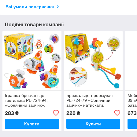
Всі умови повернення
Подібні товари компанії
Іграшка брязкальце
Брязкальце-прорізувач
Мобі
тактильна PL-724-94,
PL-724-79 «Сонячний
89 «
«Сонячний зайчик»,
зайчик» натискати,
бата
тактильна 6в1, рухомі
витягувати та гризти
проє
283
220
673
₴
₴
частини
Купити
Купити