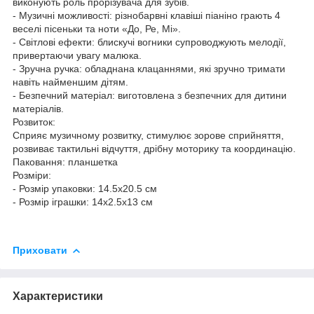
виконують роль прорізувача для зубів.
- Музичні можливості: різнобарвні клавіші піаніно грають 4
веселі пісеньки та ноти «До, Ре, Мі».
- Світлові ефекти: блискучі вогники супроводжують мелодії,
привертаючи увагу малюка.
- Зручна ручка: обладнана клацаннями, які зручно тримати
навіть найменшим дітям.
- Безпечний матеріал: виготовлена з безпечних для дитини
матеріалів.
Розвиток:
Сприяє музичному розвитку, стимулює зорове сприйняття,
розвиває тактильні відчуття, дрібну моторику та координацію.
Паковання: планшетка
Розміри:
- Розмір упаковки: 14.5х20.5 см
- Розмір іграшки: 14х2.5х13 см
Приховати
Характеристики