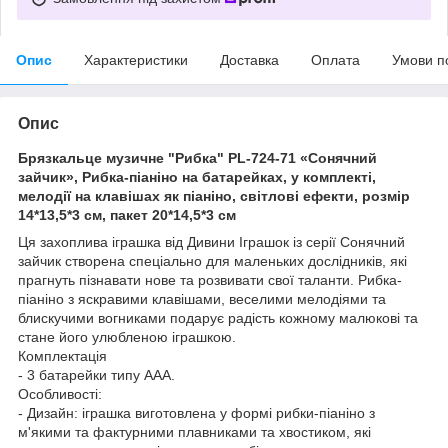
Опис
Характеристики
Доставка
Оплата
Умови п
Опис
Брязкальце музичне "Рибка" PL-724-71 «Сонячний
зайчик», Рибка-піаніно на батарейках, у комплекті,
мелодії на клавішах як піаніно, світлові ефекти, розмір
14*13,5*3 см, пакет 20*14,5*3 см
Ця захоплива іграшка від Дивини Іграшок із серії Сонячний
зайчик створена спеціально для маленьких дослідників, які
прагнуть пізнавати нове та розвивати свої таланти. Рибка-
піаніно з яскравими клавішами, веселими мелодіями та
блискучими вогниками подарує радість кожному малюкові та
стане його улюбленою іграшкою.
Комплектація
- 3 батарейки типу ААА.
Особливості:
- Дизайн: іграшка виготовлена у формі рибки-піаніно з
м'якими та фактурними плавниками та хвостиком, які