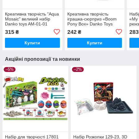
Креативна творчість "Aqua
Креативна творчість
Набі
Mosaic" великий набір
іграшка-сюрприз «Boom
«My 
Danko toys AM-01-01
Pony Box» Danko Toys
рюкз
BUB-01-01U
CBP-
315
242
283
₴
₴
Купити
Купити
Акційні пропозиції та новинки
–5%
–2%
Набір для творчості 17801
Набір Розкопки 129-23, 3D