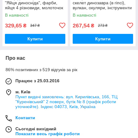
"Яйця диносніда", фарби,
скелет динозавра (в гіпсі),
яйця 4 різновиди, молоточок
вулкан, окуляри, інструменти
В наявності
В наявності
329,65
267,54
₴
₴
347 ₴
273 ₴
Купити
Купити
Про нас
86% позитивних з 519 відгуків за рік
Працює з 25.03.2016
м. Київ
Пункт видачі замовлень: вул. Кирилівська, 166, ТЦ
"Куренівський" 2 поверх, бутік № 8 (графік роботи
уточнюйте). Індекс 04073, Київ, Україна
Контакти
Сьогодні вихідний
Показати весь графік роботи