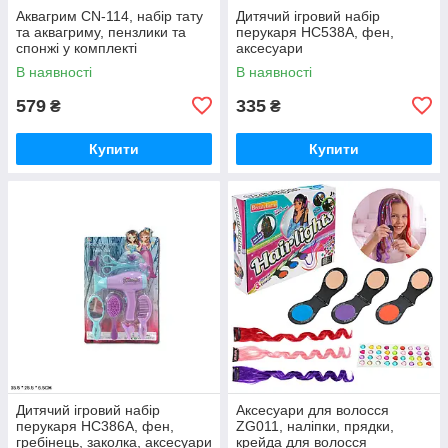
Аквагрим CN-114, набір тату
Дитячий ігровий набір
та аквагриму, пензлики та
перукаря HC538A, фен,
спонжі у комплекті
аксесуари
В наявності
В наявності
579
335
₴
₴
Купити
Купити
Дитячий ігровий набір
Аксесуари для волосся
перукаря HC386A, фен,
ZG011, наліпки, прядки,
гребінець, заколка, аксесуари
крейда для волосся