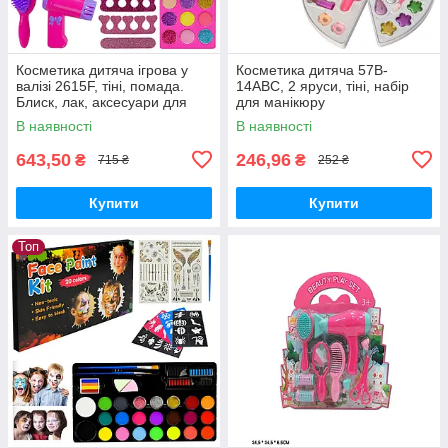
Косметика дитяча ігрова у
Косметика дитяча 57B-
валізі 2615F, тіні, помада.
14ABC, 2 яруси, тіні, набір
Блиск, лак, аксесуари для
для манікюру
волосся
В наявності
В наявності
643,50
246,96
₴
₴
715 ₴
252 ₴
Купити
Купити
Топ