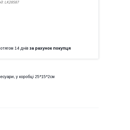
од:
LK28587
ротягом 14 днів
за рахунок покупця
сесуари, у коробці 25*15*2см