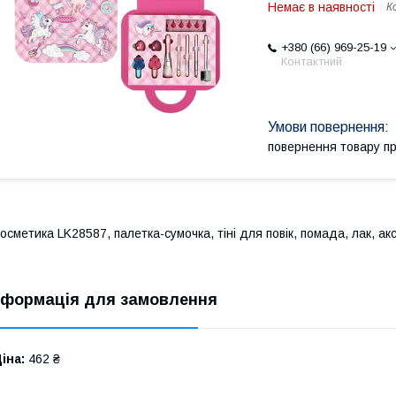
Немає в наявності
К
+380 (66) 969-25-19
Контактний
повернення товару п
осметика LK28587, палетка-сумочка, тіні для повік, помада, лак, ак
нформація для замовлення
іна:
462 ₴