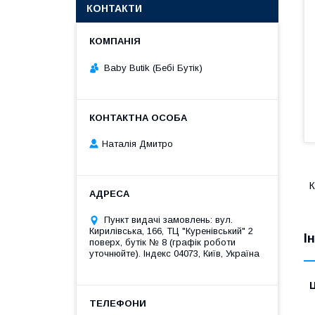
КОНТАКТИ
Baby Butik (Бебі Бутік)
Наталія Дмитро
К
Пункт видачі замовлень: вул.
Кирилівська, 166, ТЦ "Куренівський" 2
І
поверх, бутік № 8 (графік роботи
уточнюйте). Індекс 04073, Київ, Україна
Ц