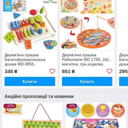
Дерев'яна іграшка
Дерев'яна іграшка
Дере
Багатофункціональна
Риболовля MD 1785, 2в1,
Бага
дошка MD 0855,
магнітна, гра-ходилка,
дошк
геометрика, ксилофон,
вудки 2 шт.
ігро
345
651
295
₴
₴
риболовля (магнітна)
рибо
вудк
Купити
Купити
Акційні пропозиції та новинки
–10%
–5%