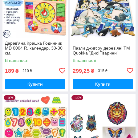
Дерев'яна іграшка Годинник
MD 0004 R, календар, 30-30
Пазли джигсоу дерев'яні ТМ
см.
Quokkа "Дикі Тварини"
В наявності
В наявності
189
299,25
₴
₴
210 ₴
315 ₴
Купити
Купити
–5%
–5%