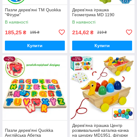
Пазли дерев'яні ТМ Quokka
Дерев'яна іграшка
"Фігури"
Геометрика MD 1190
В наявності
В наявності
185,25
214,62
₴
₴
195 ₴
219 ₴
Купити
Купити
–2%
–1%
Дерев'яна іграшка Центр
Пазли дерев'яні Quokka
розвивальний каталка-качка
Англійська Абетка
на шнурку MD1951, фігурки