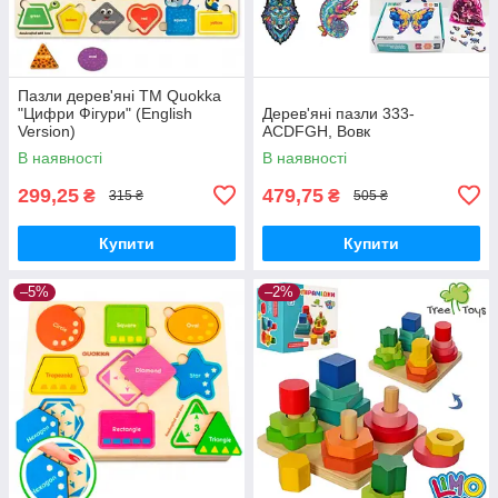
Пазли дерев'яні ТМ Quokka
"Цифри Фігури" (English
Дерев'яні пазли 333-
Version)
ACDFGH, Вовк
В наявності
В наявності
299,25
479,75
₴
₴
315 ₴
505 ₴
Купити
Купити
–5%
–2%