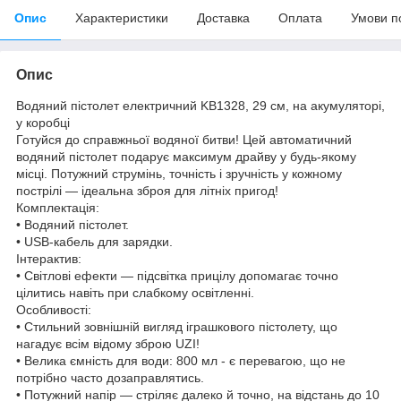
Опис
Характеристики
Доставка
Оплата
Умови п
Опис
Водяний пістолет електричний KB1328, 29 см, на акумуляторі,
у коробці
Готуйся до справжньої водяної битви! Цей автоматичний
водяний пістолет подарує максимум драйву у будь-якому
місці. Потужний струмінь, точність і зручність у кожному
пострілі — ідеальна зброя для літніх пригод!
Комплектація:
• Водяний пістолет.
• USB-кабель для зарядки.
Інтерактив:
• Світлові ефекти — підсвітка прицілу допомагає точно
цілитись навіть при слабкому освітленні.
Особливості:
• Стильний зовнішній вигляд іграшкового пістолету, що
нагадує всім відому зброю UZI!
• Велика ємність для води: 800 мл - є перевагою, що не
потрібно часто дозаправлятись.
• Потужний напір — стріляє далеко й точно, на відстань до 10