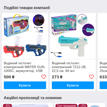
Подібні товари компанії
Водяний пістолет
Водяний пістолет
Водя
електричний WATER GUN
електричний 7212-2B,
елек
1005C, акумулятор, USB
22,5 см, 60 мл
25см
зарядний
акум
500
273
633
₴
₴
Купити
Купити
Акційні пропозиції та новинки
–5%
Топ продажів
–2%