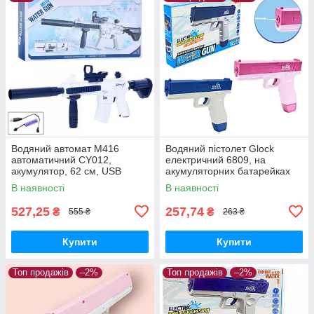
Водяний автомат M416
Водяний пістолет Glock
автоматичний CY012,
електричний 6809, на
акумулятор, 62 см, USB
акумуляторних батарейках
зарядний
(до комплекту не входять), 2
В наявності
В наявності
кольори
527,25
257,74
₴
₴
555 ₴
263 ₴
Купити
Купити
Топ продажів
–2%
Топ продажів
–2%