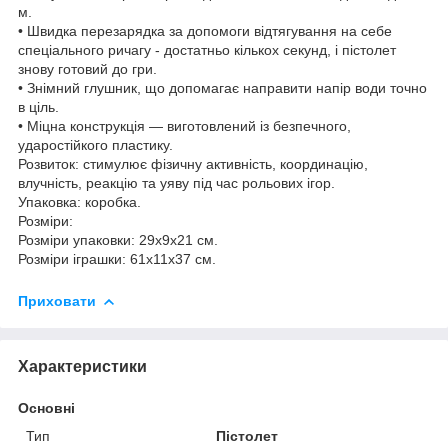
м.
• Швидка перезарядка за допомоги відтягування на себе
спеціального ричагу - достатньо кількох секунд, і пістолет
знову готовий до гри.
• Знімний глушник, що допомагає направити напір води точно
в ціль.
• Міцна конструкція — виготовлений із безпечного,
ударостійкого пластику.
Розвиток: стимулює фізичну активність, координацію,
влучність, реакцію та уяву під час рольових ігор.
Упаковка: коробка.
Розміри:
Розміри упаковки: 29х9х21 см.
Розміри іграшки: 61х11х37 см.
Приховати
Характеристики
Основні
Тип
Пістолет