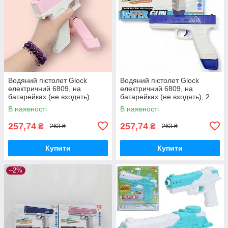
Водяний пістолет Glock
Водяний пістолет Glock
електричний 6809, на
електричний 6809, на
батарейках (не входять).
батарейках (не входять), 2
Рожевого кольору
кольори
В наявності
В наявності
257,74
257,74
₴
₴
263 ₴
263 ₴
Купити
Купити
–2%