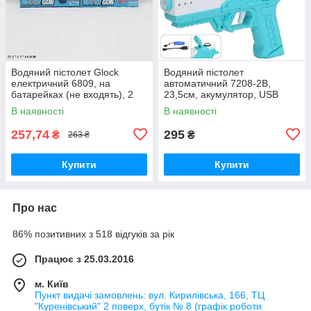
Водяний пістолет Glock
Водяний пістолет
електричний 6809, на
автоматичний 7208-2B,
батарейках (не входять), 2
23,5см, акумулятор, USB
кольори
зарядне
В наявності
В наявності
257,74
295
₴
₴
263 ₴
Купити
Купити
Про нас
86% позитивних з 518 відгуків за рік
Працює з 25.03.2016
м. Київ
Пункт видачі замовлень: вул. Кирилівська, 166, ТЦ
"Куренівський" 2 поверх, бутік № 8 (графік роботи