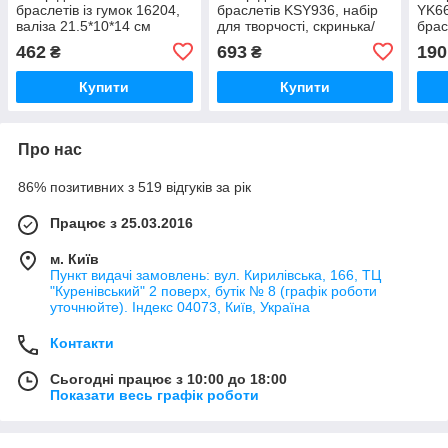
браслетів із гумок 16204,
браслетів KSY936, набір
YK66
валіза 21.5*10*14 см
для творчості, скринька/
брас
пристрій для плетіння
підв
462
693
190
₴
₴
Купити
Купити
Про нас
86% позитивних з 519 відгуків за рік
Працює з 25.03.2016
м. Київ
Пункт видачі замовлень: вул. Кирилівська, 166, ТЦ
"Куренівський" 2 поверх, бутік № 8 (графік роботи
уточнюйте). Індекс 04073, Київ, Україна
Контакти
Сьогодні працює з 10:00 до 18:00
Показати весь графік роботи