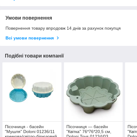
Умови повернення
Повернення товару впродовж 14 днів за рахунок покупця
Всі умови повернення
Подібні товари компанії
Пісочниця - басейн
Пісочниця — басейн
Пісо
"Мушля" Doloni 01236/11
"Квітка" 76*76*20,5 см,
"Кві
кремова/світло-бірюзовий
Doloni Toys 01234/03
Dolo