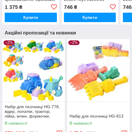
1 375
746
746
₴
₴
Купити
Купити
Акційні пропозиції та новинки
–2%
–2%
Набір для пісочниці HG-778,
відер, лопатки, трактор,
лійка, млин, формочки,
Набір для пісочниці HG-813
м'який
В наявності
В наявності