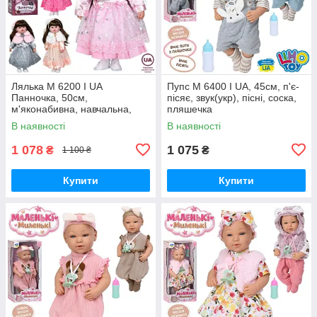
Лялька M 6200 I UA
Пупс M 6400 I UA, 45см, п'є-
Панночка, 50см,
пісяє, звук(укр), пісні, соска,
м'яконабивна, навчальна,
пляшечка
музику-звук (укр),120 фраз
В наявності
В наявності
1 078
1 075
₴
₴
1 100 ₴
Купити
Купити