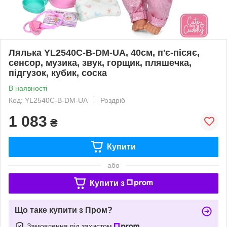
Лялька YL2540C-B-DM-UA, 40см, п'є-пісяє,
сенсор, музика, звук, горщик, пляшечка,
підгузок, кубик, соска
В наявності
Код: YL2540C-B-DM-UA
Роздріб
1 083
₴
Купити
або
Купити з
Що таке купити з Пром?
Замовлення під захистом