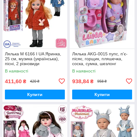
Лялька M 6166 I UA Яринка,
Лялька AKG-0015 пупс, п'є-
25 см, музика (українська),
пісяє, горщик, пляшечка,
пісні, 2 різновиди
соска, сумка, шезлонг
В наявності
В наявності
411,60
938,84
₴
₴
420 ₴
958 ₴
Купити
Купити
–2%