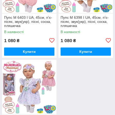
Пупс M 6403 I UA, 45см, п'є-
Пупс M 6398 I UA, 45см, п'є-
пісяє, звук(укр), пісні, соска,
пісяє, звук(укр), пісні, соска,
пляшечка
пляшечка
В наявності
В наявності
1 080
1 080
₴
₴
Купити
Купити