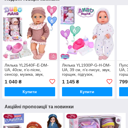
Лялька YL2540F-E-DM-
Лялька YL1930P-G-H-DM-
Пуп
UA, 40см, п'є-пісяє,
UA, 39 см, п'є-писує, звук,
UA, 
сенсор, музика, звук,
горщик, підгузок,
горщ
горщик, пляшечка,
пляшечка, соска, кубик, 2
підг
1 040
1 145
799
₴
₴
підгузок
різновиди, на батар
Купити
Купити
Акційні пропозиції та новинки
–2%
–2%