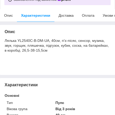
Опис
Характеристики
Доставка
Оплата
Умови 
Опис
Лялька YL2540C-B-DM-UA, 40см, п'є-пісяє, сенсор, музика,
звук, горщик, пляшечка, підгузок, кубик, соска, на батарейках,
в коробці, 26,5-38-15,5см
Характеристики
Основні
Тип
Пупс
Вікова група
Від 3 років
Висота
40 см