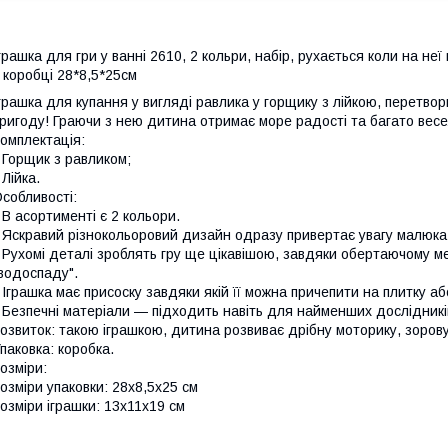
грашка для гри у ванні 2610, 2 кольри, набір, рухається коли на неї
 коробці 28*8,5*25см
грашка для купання у вигляді равлика у горщику з лійкою, перетв
ригоду! Граючи з нею дитина отримає море радості та багато весе
омплектація:
 Горщик з равликом;
 Лійка.
собливості:
 В асортименті є 2 кольори.
 Яскравий різнокольоровий дизайн одразу привертає увагу малюка 
 Рухомі деталі зроблять гру ще цікавішою, завдяки обертаючому м
водоспаду".
 Іграшка має присоску завдяки якій її можна причепити на плитку або
 Безпечні матеріали — підходить навіть для найменших дослідникі
озвиток: такою іграшкою, дитина розвиває дрібну моторику, зорову 
паковка: коробка.
озміри:
озміри упаковки: 28х8,5х25 см
озміри іграшки: 13х11х19 см