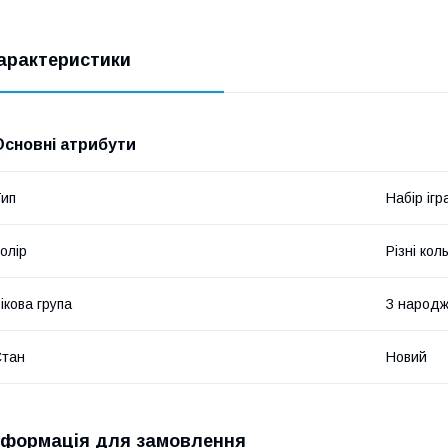
арактеристики
Основні атрибути
ип
Набір іг
олір
Різні кол
ікова група
З народ
Стан
Новий
нформація для замовлення