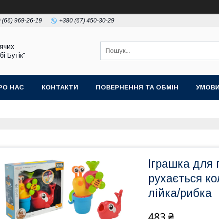
 (66) 969-26-19
+380 (67) 450-30-29
ячих
бі Бутік"
РО НАС
КОНТАКТИ
ПОВЕРНЕННЯ ТА ОБМІН
УМОВИ
Іграшка для г
рухається ко
лійка/рибка
483 ₴