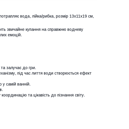
 потрапляє вода, лійка/рибка, розмір 13х11х19 см,
орить звичайне купання на справжню водневу
лих емоцій.
та залучає до гри.
еханізму, під час лиття води створюється ефект
 у самій ванній.
в.
координацію та цікавість до пізнання світу.