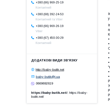
+380 (66) 969-25-19
Контактний
І
+380 (68) 392-24-53
у
Контактний та Viber
І
+380 (66) 969-26-19
п
Viber
К
+380 (67) 450-30-29
•
Контактний
•
О
•
•
•
"
http://baby-butik.net
•
•
baby-butik@i.ua
Р
0669692619
У
Р
https://baby-butik.net/
https://baby-
Р
butik.net/
Р