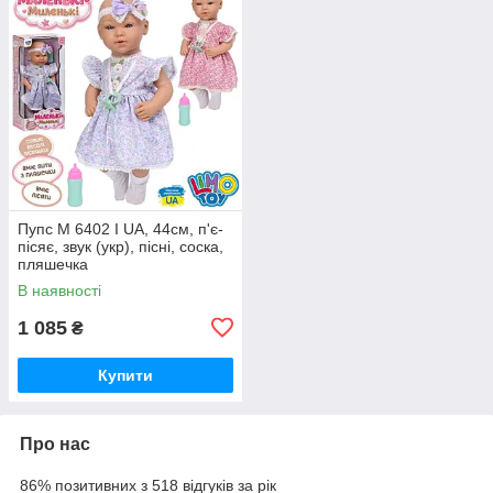
Пупс M 6402 I UA, 44см, п'є-
пісяє, звук (укр), пісні, соска,
пляшечка
В наявності
1 085
₴
Купити
Про нас
86% позитивних з 518 відгуків за рік