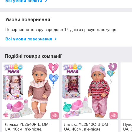
Всі умови оплати
Умови повернення
Повернення товару впродовж 14 днів за рахунок покупця
Всі умови повернення
Подібні товари компанії
Лялька YL2540F-E-DM-
Лялька YL2540C-B-DM-
Пуп
UA, 40см, п'є-пісяє,
UA, 40см, п'є-пісяє,
UA, 