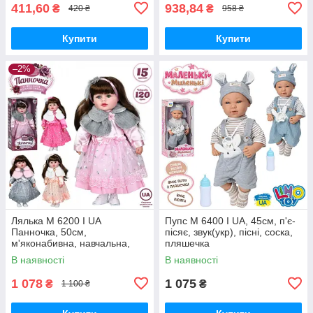
411,60
938,84
₴
₴
420 ₴
958 ₴
Купити
Купити
–2%
Лялька M 6200 I UA
Пупс M 6400 I UA, 45см, п'є-
Панночка, 50см,
пісяє, звук(укр), пісні, соска,
м'яконабивна, навчальна,
пляшечка
музику-звук (укр),120 фраз
В наявності
В наявності
1 078
1 075
₴
₴
1 100 ₴