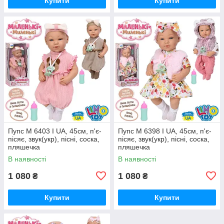
Купити
Купити
Пупс M 6403 I UA, 45см, п'є-
Пупс M 6398 I UA, 45см, п'є-
пісяє, звук(укр), пісні, соска,
пісяє, звук(укр), пісні, соска,
пляшечка
пляшечка
В наявності
В наявності
1 080
1 080
₴
₴
Купити
Купити