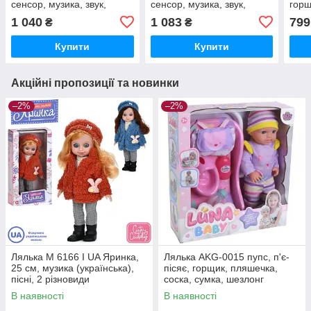
сенсор, музика, звук,
сенсор, музика, звук,
горщ
горщик, пляшечка,
горщик, пляшечка,
підг
1 040
1 083
799
₴
₴
підгузок
підгузок, кубик, соска
Купити
Купити
Акційні пропозиції та новинки
–2%
–2%
Лялька M 6166 I UA Яринка,
Лялька AKG-0015 пупс, п'є-
25 см, музика (українська),
пісяє, горщик, пляшечка,
пісні, 2 різновиди
соска, сумка, шезлонг
В наявності
В наявності