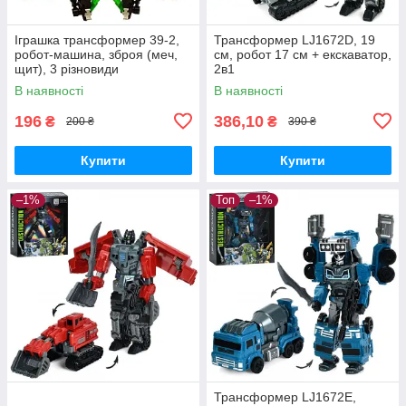
Іграшка трансформер 39-2,
Трансформер LJ1672D, 19
робот-машина, зброя (меч,
см, робот 17 см + екскаватор,
щит), 3 різновиди
2в1
В наявності
В наявності
196
386,10
₴
₴
200 ₴
390 ₴
Купити
Купити
–1%
Топ
–1%
Трансформер LJ1672E,