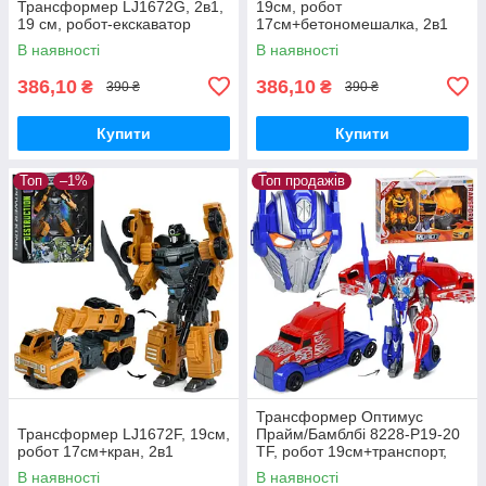
Трансформер LJ1672G, 2в1,
19см, робот
19 см, робот-екскаватор
17см+бетономешалка, 2в1
В наявності
В наявності
386,10
386,10
₴
₴
390 ₴
390 ₴
Купити
Купити
Топ
–1%
Топ продажів
Трансформер Оптимус
Трансформер LJ1672F, 19см,
Прайм/Бамблбі 8228-P19-20
робот 17см+кран, 2в1
TF, робот 19см+транспорт,
маска
В наявності
В наявності