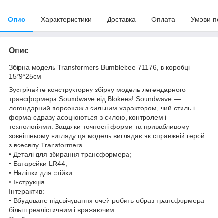
Опис
Характеристики
Доставка
Оплата
Умови п
Опис
Збірна модель Transformers Bumblebee 71176, в коробці
15*9*25см
Зустрічайте конструкторну збірну модель легендарного
трансформера Soundwave від Blokees! Soundwave —
легендарний персонаж з сильним характером, чий стиль і
форма одразу асоціюються з силою, контролем і
технологіями. Завдяки точності форми та привабливому
зовнішньому вигляду ця модель виглядає як справжній герой
з всесвіту Transformers.
• Деталі для збирання трансформера;
• Батарейки LR44;
• Наліпки для стійки;
• Інструкція.
Інтерактив:
• Вбудоване підсвічування очей робить образ трансформера
більш реалістичним і вражаючим.