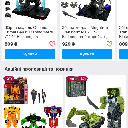
Збірна модель Optimus
Збірна модель Megatron
Збір
Primal Beast Transformers
Transformers 71158
Tran
71144 Blokees, на
Blokees, на батарейках,
Blok
батарейках. світло
світло
світ
809
929
809
₴
₴
Купити
Купити
Акційні пропозиції та новинки
–2%
Топ
–1%