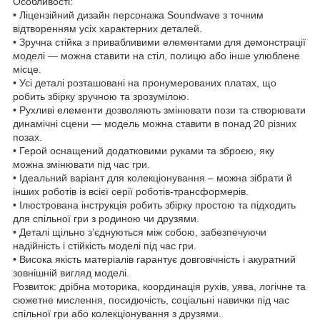
Особливості:
• Ліцензійний дизайн персонажа Soundwave з точним
відтворенням усіх характерних деталей.
• Зручна стійка з привабливими елементами для демонстрації
моделі — можна ставити на стіл, полицю або інше улюблене
місце.
• Усі деталі розташовані на пронумерованих платах, що
робить збірку зручною та зрозумілою.
• Рухливі елементи дозволяють змінювати пози та створювати
динамічні сцени — модель можна ставити в понад 20 різних
позах.
• Герой оснащений додатковими руками та зброєю, яку
можна змінювати під час гри.
• Ідеальний варіант для колекціонування – можна зібрати й
інших роботів із всієї серії роботів-трансформерів.
• Ілюстрована інструкція робить збірку простою та підходить
для спільної гри з родиною чи друзями.
• Деталі щільно з’єднуються між собою, забезпечуючи
надійність і стійкість моделі під час гри.
• Висока якість матеріалів гарантує довговічність і акуратний
зовнішній вигляд моделі.
Розвиток: дрібна моторика, координація рухів, уява, логічне та
сюжетне мислення, посидючість, соціальні навички під час
спільної гри або колекціонування з друзями.