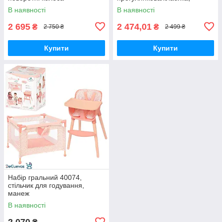
подвійні колеса, поворотні,
В наявності
В наявності
кошик
2 695
2 474,01
₴
₴
2 750 ₴
2 499 ₴
Купити
Купити
Набір гральний 40074,
стільчик для годування,
манеж
В наявності
2 070