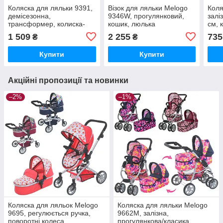
Коляска для ляльки 9391,
Візок для ляльки Melogo
Коля
демісезонна,
9346W, прогулянковий,
залі
трансформер, колиска-
кошик, люлька
см, 
переноска, висота до
скла
1 509
2 255
735
₴
₴
ручки 58 см
Купити
Купити
Акційні пропозиції та новинки
–2%
–1%
Коляска для ляльок Melogo
Коляска для ляльки Melogo
9695, регулюється ручка,
9662M, залізна,
поворотні колеса
прогулянкова/класика,