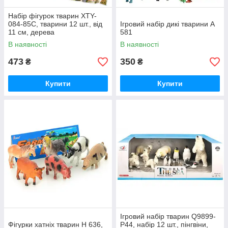
Набір фігурок тварин XTY-
084-85C, тварини 12 шт., від
Ігровий набір дикі тварини A
11 см, дерева
581
В наявності
В наявності
473
350
₴
₴
Купити
Купити
Ігровий набір тварин Q9899-
Фігурки хатніх тварин H 636,
P44, набір 12 шт., пінгвіни,