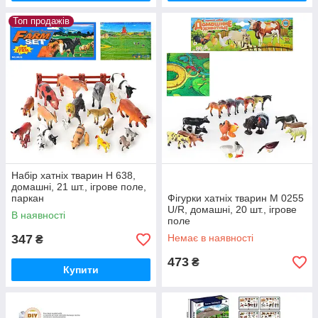
Топ продажів
Набір хатніх тварин H 638,
домашні, 21 шт., ігрове поле,
паркан
Фігурки хатніх тварин M 0255
U/R, домашні, 20 шт., ігрове
В наявності
поле
347
Немає в наявності
₴
473
₴
Купити